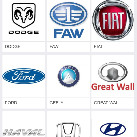
DODGE
FAW
FIAT
FORD
GEELY
GREAT WALL