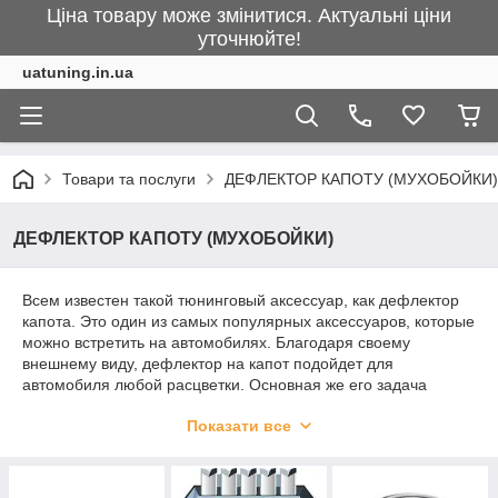
Ціна товару може змінитися. Актуальні ціни
уточнюйте!
uatuning.in.ua
Товари та послуги
ДЕФЛЕКТОР КАПОТУ (МУХОБОЙКИ)
ДЕФЛЕКТОР КАПОТУ (МУХОБОЙКИ)
Всем известен такой тюнинговый аксессуар, как дефлектор
капота. Это один из самых популярных аксессуаров, которые
можно встретить на автомобилях. Благодаря своему
внешнему виду, дефлектор на капот подойдет для
автомобиля любой расцветки. Основная же его задача
заключается в том, чтобы защитить лакокрасочное покрытие
Показати все
капота и лобовое стекло от — камней, мусора, грязи, пыли и
насекомых. А это значит, что мухобойка на капот избавит от
необходимости часто заниматься реставрацией капота и
лобового стекла. В свою очередь Вы можете легко и быстро