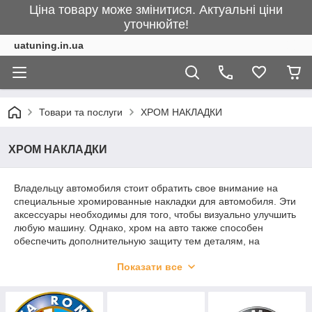
Ціна товару може змінитися. Актуальні ціни
уточнюйте!
uatuning.in.ua
Товари та послуги
ХРОМ НАКЛАДКИ
ХРОМ НАКЛАДКИ
Владельцу автомобиля стоит обратить свое внимание на
специальные хромированные накладки для автомобиля. Эти
аксессуары необходимы для того, чтобы визуально улучшить
любую машину. Однако, хром на авто также способен
обеспечить дополнительную защиту тем деталям, на
которые он устанавливается. Хром накладки на авто
Показати все
смотрятся стильно, и смогут выдержать царапины и другие
мелкие повреждения, которые будут практически незаметны.
Кроме того, такие аксессуары не ржавеют, а значит смогут
прослужить длительное время. Вы в свою очередь можете