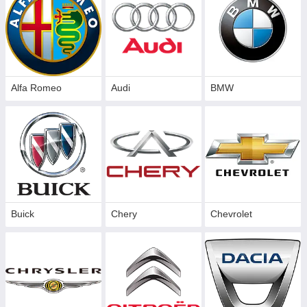
купить хромированные накладки на авто по доступным
ценам, на странице нашего интернет магазина
"Ua Tuning"
.
Доставка осуществляется по всей Украине, трансортной
компанией Новой Почтой.
Alfa Romeo
Audi
BMW
Buick
Chery
Chevrolet