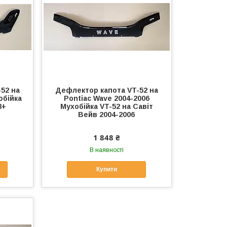
52 на
Дефлектор капота VT-52 на
обійка
Pontiac Wave 2004-2006
8+
Мухобійка VT-52 на Савіт
Вейв 2004-2006
1 848 ₴
В наявності
Купити