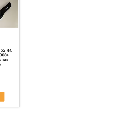
52 на
008+
ліак
б