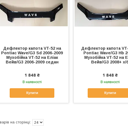
Дефлектор капота VT-52 на
Дефлектор капота VT-
Pontiac Wave/G3 Sd 2006-2009
Pontiac Wave/G3 Hb 2
Мухобійка VT-52 на Еліак
Мухобійка VT-52 на Е
Вейв/G3 2006-2009 седан
Вейв/G3 2008+ х/
1 848 ₴
1 848 ₴
В наявності
В наявності
Купити
Купити