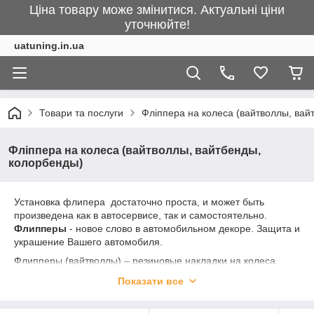
Ціна товару може змінитися. Актуальні ціни
уточнюйте!
uatuning.in.ua
Товари та послуги
Фліппера на колеса (вайтволлы, вай
Фліппера на колеса (вайтволлы, вайтбенды,
колорбенды)
Установка флипера достаточно проста, и может быть
произведена как в автосервисе, так и самостоятельно.
Флипперы
- новое слово в автомобильном декоре. Защита и
украшение Вашего автомобиля.
Флипперы (вайтволлы) – резиновые накладки на колеса,
которые еще в прошлом веке украшали легенды автопрома.
Показати все
Сегодня флипперы – новый тренд в декоре автомобилей и
мотоциклов. Они создадут неповторимый образ и эффектно