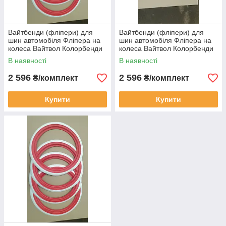
Вайтбенди (фліпери) для
Вайтбенди (фліпери) для
шин автомобіля Фліпера на
шин автомобіля Фліпера на
колеса Вайтвол Колорбенди
колеса Вайтвол Колорбенди
червоні R13 на авто
червоні R15 на авто
В наявності
В наявності
2 596
2 596
₴/комплект
₴/комплект
Купити
Купити