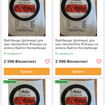
Вайтбенди (фліпери) для
Вайтбенди (фліпери) для
шин автомобіля Фліпера на
шин автомобіля Фліпера на
колеса Вайтол Колорбенди
колеса Вайтол Колорбенди
чорні R13 на авто
чорні R14 на авто
В наявності
В наявності
2 596
2 596
₴/комплект
₴/комплект
Купити
Купити
Новинка
Новинка