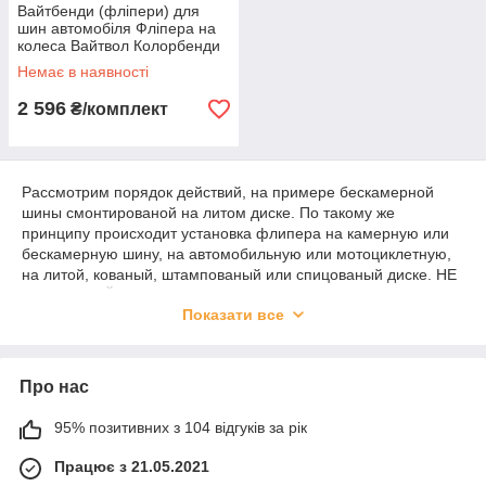
Вайтбенди (фліпери) для
шин автомобіля Фліпера на
колеса Вайтвол Колорбенди
червоні R14 на авто
Немає в наявності
2 596
₴/комплект
Рассмотрим порядок действий, на примере бескамерной
шины смонтированой на литом диске. По такому же
принципу происходит установка флипера на камерную или
бескамерную шину, на автомобильную или мотоциклетную,
на литой, кованый, штампованый или спицованый диске. НЕ
ИСПОЛЬЗУЙТЕ МЫЛО ИЛИ ИНЫЕ СМАЗЫВАЮЩИЕ
Показати все
СРЕДСТВА! Это может привести к тому что Флипер выскочит!
Перед началом работ, мы рекомендуем произвести
балансировку колеса, что бы не производить установку
грузиков после установки Флипера, т.к. есть шанс при
Про нас
установке грузика, повредить или испортить внешний вид
Флипера. Если Ваши колёса уже отбалансированы
95% позитивних з 104 відгуків за рік
надлежащим образом, необходимости в этой процедуре нет.
Положите колесо на ровной горизонтальной поверхности,
Працює з 21.05.2021
лицевой стороной вверх, и выпустите воздух из шины.