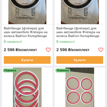
Вайтбенди (фліпери) для
Вайтбенди (фліпери) для
шин автомобіля Фліпера на
шин автомобіля Фліпера на
колеса Вайтол Колорбенди
колеса Вайтол Колорбенди
чорні R15 на авто
чорні R16 на авто
В наявності
В наявності
2 596
2 596
₴/комплект
₴/комплект
Купити
Купити
Новинка
Новинка