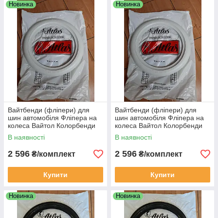
Новинка
Новинка
Вайтбенди (фліпери) для
Вайтбенди (фліпери) для
шин автомобіля Фліпера на
шин автомобіля Фліпера на
колеса Вайтол Колорбенди
колеса Вайтол Колорбенди
білі R15 на авто
білі R16 на авто
В наявності
В наявності
2 596
2 596
₴/комплект
₴/комплект
Купити
Купити
Новинка
Новинка