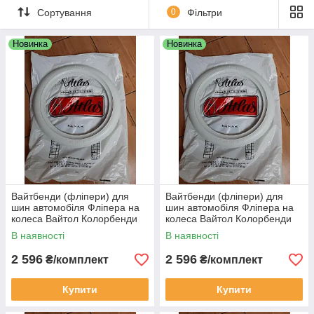
выделят Вас на дороге.
Сортування
0
Фільтри
Новинка
Новинка
Вайтбенди (фліпери) для
Вайтбенди (фліпери) для
шин автомобіля Фліпера на
шин автомобіля Фліпера на
колеса Вайтол Колорбенди
колеса Вайтол Колорбенди
білі R13 на авто
білі R14 на авто
В наявності
В наявності
2 596
2 596
₴/комплект
₴/комплект
Купити
Купити