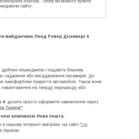
 електронні платежі. Тепер ви можете купити
окидаючи сайту.
оги майданчика Ленд Ровер Діскавері 4
х дрібних пошкоджень і надають Вашому
час саджання або висаджування пасажирів. До
ння лакофарбове покриття автомобіля. Також вони
го навантаження на тверду перешкоду або
y 4
досить просто оформити замовлення через
Ua Tuning"
тною компанією Нова пошта.
 в нашому інтернет-магазині на сайті
"Ua
а України.