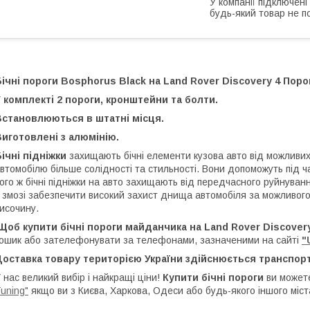
У компанії підключені
будь-який товар не п
ічні пороги Bosphorus Black
на Land Rover Discovery 4 Пор
 комплекті 2 пороги, кронштейни та болти.
Встановлюються в штатні місця.
иготовлені з алюмінію.
ічні підніжки
захищають бічні елементи кузова авто від можливи
втомобілю більше солідності та стильності. Вони допоможуть під 
ого ж бічні підніжки на авто захищають від передчасного руйнува
 змозі забезпечити високий захист днища автомобіля за можливо
исочину.
об купити бічні пороги майданчика на Land Rover Discover
ошик або зателефонувати за телефонами, зазначеними на сайті
"
Доставка товару територією України здійснюється транспор
 нас великий вибір і найкращі ціни!
Купити бічні пороги
ви можете
uning"
якщо ви з Києва, Харкова, Одеси або будь-якого іншого міст