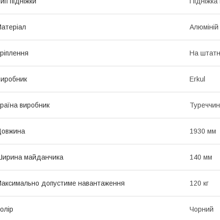
ип підніжки
Підніжка
атеріал
Алюміній
ріплення
На штатн
иробник
Erkul
раїна виробник
Туреччи
Довжина
1930 мм
Ширина майданчика
140 мм
аксимально допустиме навантаження
120 кг
олір
Чорний