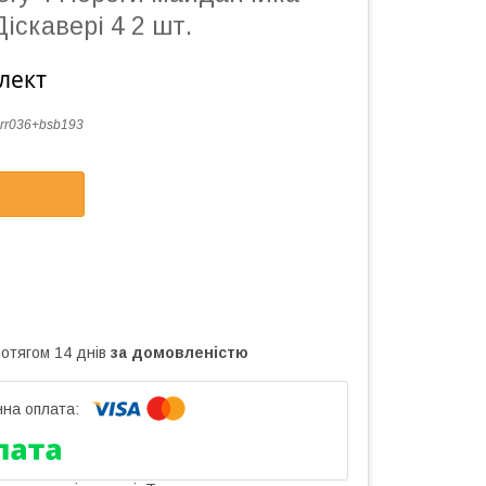
іскавері 4 2 шт.
лект
rr036+bsb193
ротягом 14 днів
за домовленістю