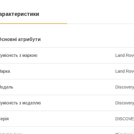
арактеристики
Основні атрибути
умісність з маркою
Land Rov
Марка
Land Rov
Модель
Discover
умісність з моделлю
Discover
ерія
DISCOVER