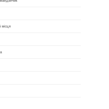
 майданчик
і місця
на