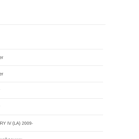
er
er
y
y
Y IV (LA) 2009-