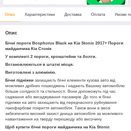
Опис
Характеристики
Доставка
Оплата
Умови п
Опис
Бічні пороги Bosphorus Black на Kia Stonic 2017+ Пороги
майданчика Кіа Стонік
У комплекті 2 пороги, кронштейни та болти.
Встановлюються в штатні місця.
Виготовлені з алюмінію.
Бічні підніжки
захищають бічні елементи кузова авто від
можливих дрібних пошкоджень і надають Вашому автомобілю
більше солідності та стильності. Вони допоможуть під час
саджання або висаджування пасажирів. До того ж бічні
підніжки на авто захищають від передчасного руйнування
лакофарбове покриття автомобіля. Також вони в змозі
забезпечити високий захист днища автомобіля за можливого
навантаження на тверду перешкоду або височину.
Щоб купити бічні пороги майданчика на Kia Stonic