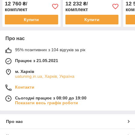
Стонік 2 шт.
майданчика Кіа
Стон
12 760
12 232
12 
₴/
₴/
Спортейдж 2 шт.
комплект
комплект
ком
Купити
Купити
Про нас
95% позитивних з 104 відгуків за рік
Працює з 21.05.2021
м. Харків
uatuning.in.ua, Харків, Україна
Контакти
Сьогодні працює з 08:00 до 19:00
Показати весь графік роботи
Про нас