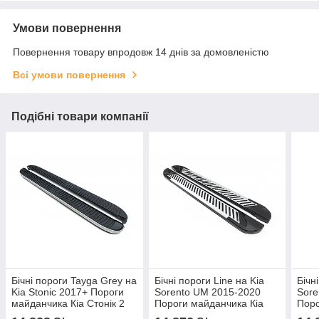
Умови повернення
Повернення товару впродовж 14 днів за домовленістю
Всі умови повернення
Подібні товари компанії
Бічні пороги Tayga Grey на
Бічні пороги Line на Kia
Бічн
Kia Stonic 2017+ Пороги
Sorento UM 2015-2020
Sore
майданчика Кіа Стонік 2
Пороги майданчика Кіа
Поро
шт.
Соренто 2 шт.
Соре