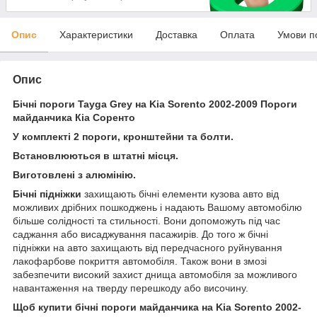
Опис
Характеристики
Доставка
Оплата
Умови п
Опис
Бічні пороги Tayga Grey на Kia Sorento 2002-2009 Пороги
майданчика Кіа Соренто
У комплекті 2 пороги, кронштейни та болти.
Встановлюються в штатні місця.
Виготовлені з алюмінію.
Бічні підніжки
захищають бічні елементи кузова авто від
можливих дрібних пошкоджень і надають Вашому автомобілю
більше солідності та стильності. Вони допоможуть під час
саджання або висаджування пасажирів. До того ж бічні
підніжки на авто захищають від передчасного руйнування
лакофарбове покриття автомобіля. Також вони в змозі
забезпечити високий захист днища автомобіля за можливого
навантаження на тверду перешкоду або височину.
Щоб купити бічні пороги майданчика на Kia Sorento 2002-