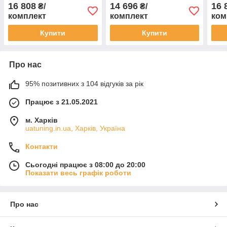
майданчика Джип Гранд
Ліберті 2 шт.
Комп
16 808
14 696
16 
₴/
₴/
Черокі 2 шт.
комплект
комплект
ком
Купити
Купити
Про нас
95% позитивних з 104 відгуків за рік
Працює з 21.05.2021
м. Харків
uatuning.in.ua, Харків, Україна
Контакти
Сьогодні працює з 08:00 до 20:00
Показати весь графік роботи
Про нас