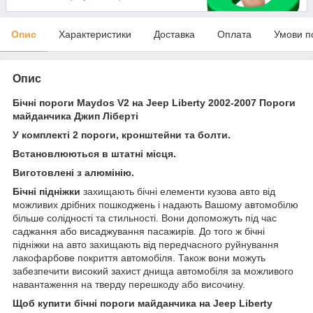
Опис
Характеристики
Доставка
Оплата
Умови п
Опис
Бічні пороги Maydos V2 на Jeep Liberty 2002-2007 Пороги
майданчика Джип Ліберті
У комплекті 2 пороги, кронштейни та болти.
Встановлюються в штатні місця.
Виготовлені з алюмінію.
Бічні підніжки
захищають бічні елементи кузова авто від
можливих дрібних пошкоджень і надають Вашому автомобілю
більше солідності та стильності. Вони допоможуть під час
саджання або висаджування пасажирів. До того ж бічні
підніжки на авто захищають від передчасного руйнування
лакофарбове покриття автомобіля. Також вони можуть
забезпечити високий захист днища автомобіля за можливого
навантаження на тверду перешкоду або височину.
Щоб купити бічні пороги майданчика на Jeep Liberty