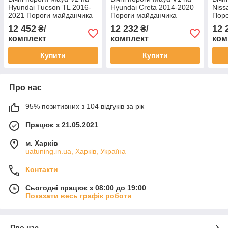
Hyundai Tucson TL 2016-
Hyundai Creta 2014-2020
Niss
2021 Пороги майданчика
Пороги майданчика
Поро
Хюндай Туксон 2 шт.
Хюндай Крета 2 шт.
Кашк
12 452
12 232
12 
₴/
₴/
комплект
комплект
ком
Купити
Купити
Про нас
95% позитивних з 104 відгуків за рік
Працює з 21.05.2021
м. Харків
uatuning.in.ua, Харків, Україна
Контакти
Сьогодні працює з 08:00 до 19:00
Показати весь графік роботи
Про нас