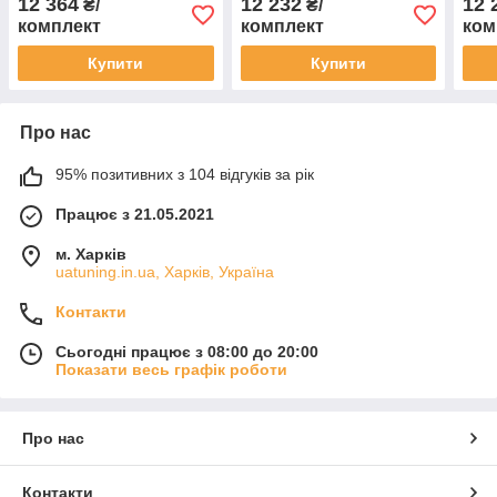
12 364
12 232
12 
₴/
₴/
Спортейдж 2 шт.
Спортейдж 2 шт.
комплект
комплект
ком
Купити
Купити
Про нас
95% позитивних з 104 відгуків за рік
Працює з 21.05.2021
м. Харків
uatuning.in.ua, Харків, Україна
Контакти
Сьогодні працює з 08:00 до 20:00
Показати весь графік роботи
Про нас
Контакти