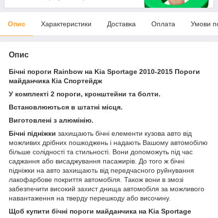
Опис
Характеристики
Доставка
Оплата
Умови п
Опис
Бічні пороги Rainbow на Kia Sportage 2010-2015 Пороги
майданчика Кіа Спортейдж
У комплекті 2 пороги, кронштейни та болти.
Встановлюються в штатні місця.
Виготовлені з алюмінію.
Бічні підніжки
захищають бічні елементи кузова авто від
можливих дрібних пошкоджень і надають Вашому автомобілю
більше солідності та стильності. Вони допоможуть під час
саджання або висаджування пасажирів. До того ж бічні
підніжки на авто захищають від передчасного руйнування
лакофарбове покриття автомобіля. Також вони в змозі
забезпечити високий захист днища автомобіля за можливого
навантаження на тверду перешкоду або височину.
Щоб купити бічні пороги майданчика на Kia Sportage