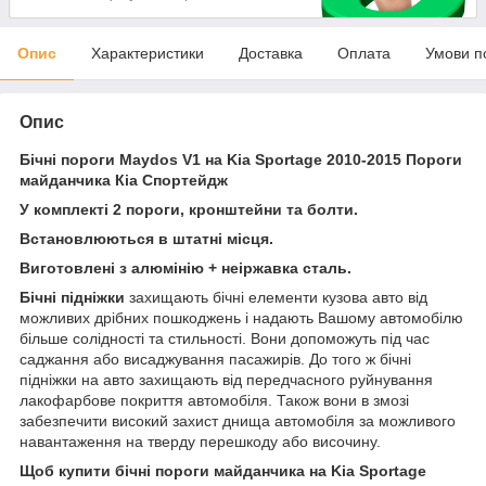
Опис
Характеристики
Доставка
Оплата
Умови п
Опис
Бічні пороги Maydos V1 на Kia Sportage 2010-2015 Пороги
майданчика Кіа Спортейдж
У комплекті 2 пороги, кронштейни та болти.
Встановлюються в штатні місця.
Виготовлені з алюмінію + неіржавка сталь.
Бічні підніжки
захищають бічні елементи кузова авто від
можливих дрібних пошкоджень і надають Вашому автомобілю
більше солідності та стильності. Вони допоможуть під час
саджання або висаджування пасажирів. До того ж бічні
підніжки на авто захищають від передчасного руйнування
лакофарбове покриття автомобіля. Також вони в змозі
забезпечити високий захист днища автомобіля за можливого
навантаження на тверду перешкоду або височину.
Щоб купити бічні пороги майданчика на Kia Sportage