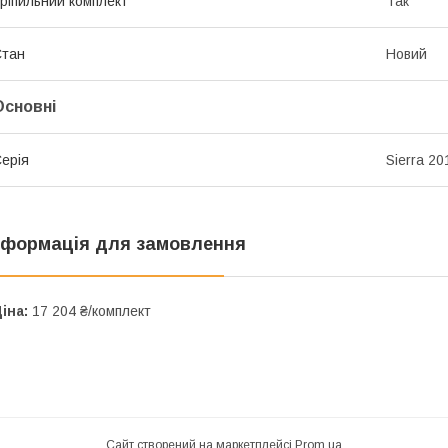
ріпильний комплект
Так
Стан
Новий
Основні
ерія
Sierra 2
нформація для замовлення
іна:
17 204 ₴/комплект
Сайт створений на маркетплейсі
Prom.ua