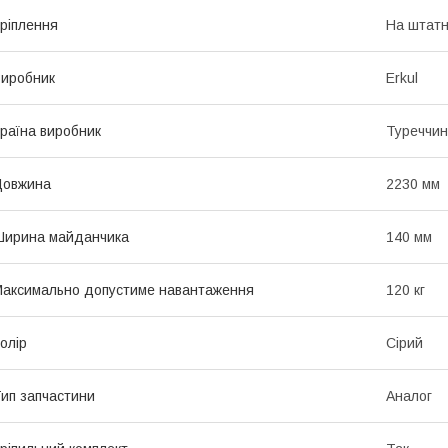
ріплення
На штатн
иробник
Erkul
раїна виробник
Туреччи
Довжина
2230 мм
Ширина майданчика
140 мм
аксимально допустиме навантаження
120 кг
олір
Сірий
ип запчастини
Аналог