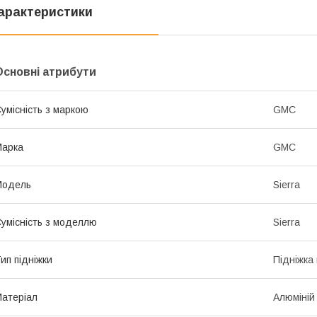
арактеристики
Основні атрибути
умісність з маркою
GMC
Марка
GMC
Модель
Sierra
умісність з моделлю
Sierra
ип підніжки
Підніжка
атеріал
Алюміній