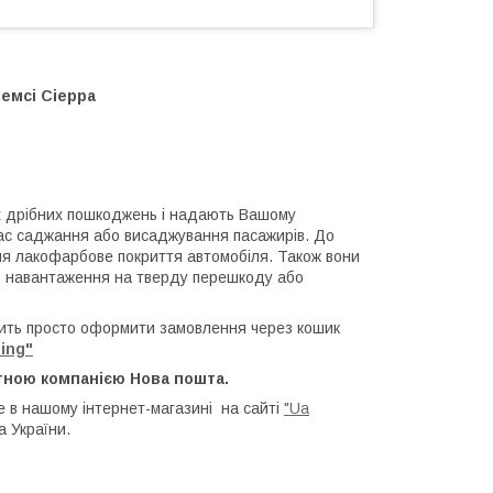
іемсі Сіерра
х дрібних пошкоджень і надають Вашому
час саджання або висаджування пасажирів. До
ння лакофарбове покриття автомобіля. Також вони
го навантаження на тверду перешкоду або
ить просто оформити замовлення через кошик
ing"
тною компанією Нова пошта.
 в нашому інтернет-магазині на сайті
"Ua
а України.