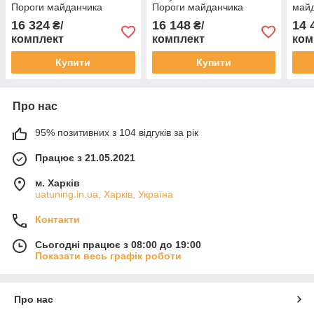
Пороги майданчика
Пороги майданчика
майд
Джіемсі Сіерра 2 шт.
Джіемсі Сіерра 2 шт.
Сіер
16 324
16 148
14 
₴/
₴/
комплект
комплект
ком
Купити
Купити
Про нас
95% позитивних з 104 відгуків за рік
Працює з 21.05.2021
м. Харків
uatuning.in.ua, Харків, Україна
Контакти
Сьогодні працює з 08:00 до 19:00
Показати весь графік роботи
Про нас