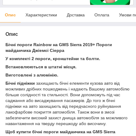
Опис
Характеристики
Доставка
Оплата
Умови п
Опис
Бічні пороги Rainbow на GMS Sierra 2019+ Пороги
майданчика Джіемсі Сіерра
У комплекті 2 пороги, кронштейни та болти.
Встановлюються в штатні місця.
Виготовлені з алюмінію.
Бічні підніжки
захищають бічні елементи кузова авто від
можливих дрібних пошкоджень і надають Вашому автомобілю
більше солідності та стильності. Вони допоможуть під час
саджання або висаджування пасажирів. До того ж бічні
підніжки на авто захищають від передчасного руйнування
лакофарбове покриття автомобіля. Також вони в змозі
забезпечити високий захист днища автомобіля за можливого
навантаження на тверду перешкоду або височину.
Щоб купити бічні пороги майданчика на GMS Sierra