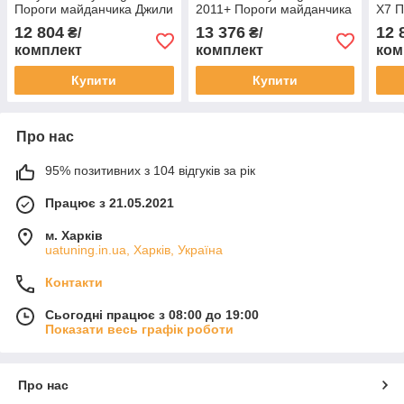
Пороги майданчика Джили
2011+ Пороги майданчика
X7 П
Емгранд Х7 2 шт.
з листом Джілі Емгранд Х7
Джил
12 804
13 376
12 
₴/
₴/
комплект
комплект
ком
Купити
Купити
Про нас
95% позитивних з 104 відгуків за рік
Працює з 21.05.2021
м. Харків
uatuning.in.ua, Харків, Україна
Контакти
Сьогодні працює з 08:00 до 19:00
Показати весь графік роботи
Про нас