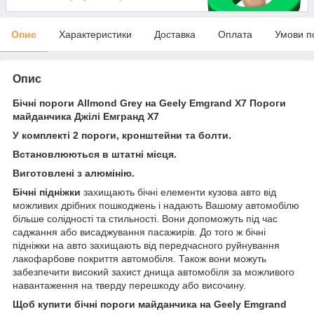
Опис
Характеристики
Доставка
Оплата
Умови п
Опис
Бічні пороги Allmond Grey на Geely Emgrand X7 Пороги
майданчика Джілі Емгранд Х7
У комплекті 2 пороги, кронштейни та болти.
Встановлюються в штатні місця.
Виготовлені з алюмінію.
Бічні підніжки
захищають бічні елементи кузова авто від
можливих дрібних пошкоджень і надають Вашому автомобілю
більше солідності та стильності. Вони допоможуть під час
саджання або висаджування пасажирів. До того ж бічні
підніжки на авто захищають від передчасного руйнування
лакофарбове покриття автомобіля. Також вони можуть
забезпечити високий захист днища автомобіля за можливого
навантаження на тверду перешкоду або височину.
Щоб купити бічні пороги майданчика на Geely Emgrand