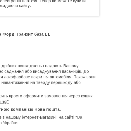
 електронні платежі. Тепер ви можете купити
окидаючи сайту.
а Форд Транзит база L1
х дрібних пошкоджень і надають Вашому
час саджання або висаджування пасажирів. До
ння лакофарбове покриття автомобіля. Також вони
го навантаження на тверду перешкоду або
сить просто оформити замовлення через кошик
ing"
тною компанією Нова пошта.
 в нашому інтернет-магазині на сайті
"Ua
а України.