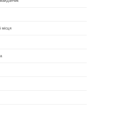
 майданчик
і місця
на