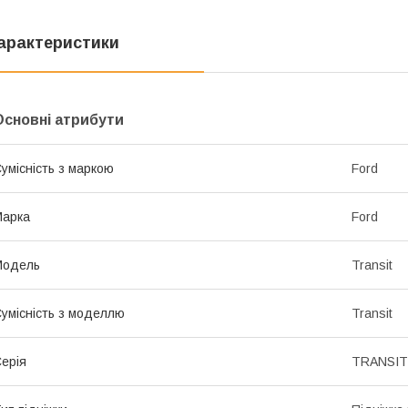
арактеристики
Основні атрибути
умісність з маркою
Ford
Марка
Ford
Модель
Transit
умісність з моделлю
Transit
ерія
TRANSIT