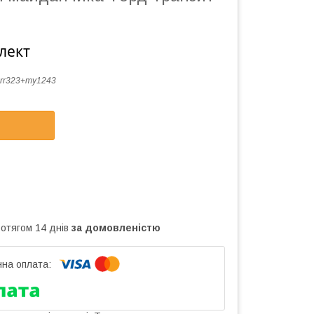
лект
rr323+my1243
ротягом 14 днів
за домовленістю