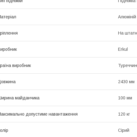
ип підніжки
Підніжка
атеріал
Алюміній
ріплення
На штатн
иробник
Erkul
раїна виробник
Туреччи
Довжина
2430 мм
Ширина майданчика
100 мм
аксимально допустиме навантаження
120 кг
олір
Сірий