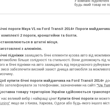
У компанії підключені
будь-який товар не п
ічні пороги Maya V1 на Ford Transit 2014+ Пороги майданчик
 комплекті 2 пороги, кронштейни та болти.
Встановлюються в штатні місця.
иготовлені з алюмінію.
ічні підніжки
захищають бічні елементи кузова авто від можливи
втомобілю більше солідності та стильності. Вони допоможуть під 
ого ж бічні підніжки на авто захищають від передчасного руйнува
 змозі забезпечити високий захист днища автомобіля за можливо
исочину.
об купити бічні пороги майданчика на Ford Transit 2014+
до
бо зателефонувати за телефонами, зазначеними на сайті
"Ua Tun
Доставка товару територією України здійснюється транспор
 нас великий вибір і найкращі ціни!
Купити бічні пороги
ви можете
uning"
якщо ви з Києва, Харкова, Одеси або будь-якого іншого міст