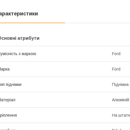
арактеристики
Основні атрибути
умісність з маркою
Ford
Марка
Ford
ип підніжки
Підніжка
атеріал
Алюміній
ріплення
На штатн