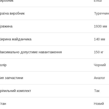
иробник
Erkul
раїна виробник
Туреччи
Довжина
1930 мм
Ширина майданчика
140 мм
аксимально допустиме навантаження
150 кг
олір
Чорний
ип запчастини
Аналог
ріпильний комплект
Так
Стан
Новий