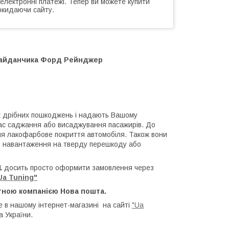
 електронні платежі. Тепер ви можете купити
окидаючи сайту.
и майданчика Форд Рейнджер
х дрібних пошкоджень і надають Вашому
час саджання або висаджування пасажирів. До
ння лакофарбове покриття автомобіля. Також вони
го навантаження на тверду перешкоду або
11
досить просто оформити замовлення через
Ua Tuning"
тною компанією Нова пошта.
 в нашому інтернет-магазині на сайті
"Ua
а України.