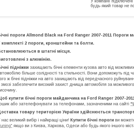
У компанії підключені
будь-який товар не п
ічні пороги Allmond Black на Ford Ranger 2007-2011 Порог
 комплекті 2 пороги, кронштейни та болти.
Встановлюються в штатні місця.
иготовлені з алюмінію.
ічні підніжки
захищають бічні елементи кузова авто від можливи
втомобілю більше солідності та стильності. Вони допоможуть під 
ого ж бічні підніжки на авто захищають від передчасного руйнува
 змозі забезпечити високий захист днища автомобіля за можливо
исочину.
об купити бічні пороги майданчика на Ford Ranger 2007-20
ошик або зателефонувати за телефонами, зазначеними на сайті
"
Доставка товару територією України здійснюється транспор
 нас великий вибір і найкращі ціни!
Купити бічні пороги
ви можете
uning"
якщо ви з Києва, Харкова, Одеси або будь-якого іншого міст