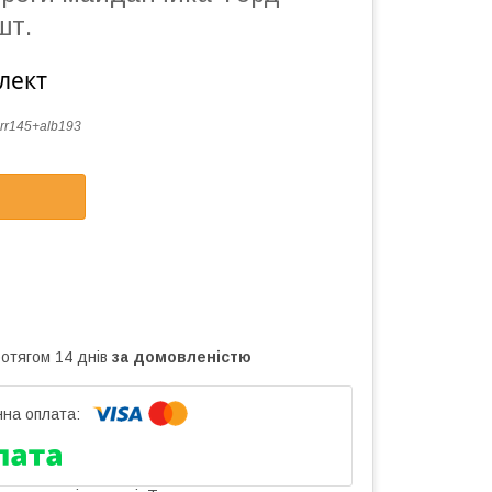
шт.
лект
rr145+alb193
ротягом 14 днів
за домовленістю