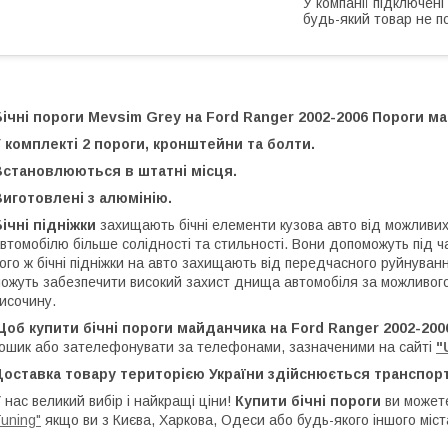
У компанії підключені
будь-який товар не п
ічні пороги Mevsim Grey
на Ford Ranger 2002-2006 Пороги 
 комплекті 2 пороги, кронштейни та болти.
Встановлюються в штатні місця.
иготовлені з алюмінію.
ічні підніжки
захищають бічні елементи кузова авто від можливи
втомобілю більше солідності та стильності. Вони допоможуть під 
ого ж бічні підніжки на авто захищають від передчасного руйнува
ожуть забезпечити високий захист днища автомобіля за можливог
исочину.
об купити бічні пороги майданчика на Ford Ranger 2002-20
ошик або зателефонувати за телефонами, зазначеними на сайті
"
Доставка товару територією України здійснюється транспор
 нас великий вибір і найкращі ціни!
Купити бічні пороги
ви можете
uning"
якщо ви з Києва, Харкова, Одеси або будь-якого іншого міст