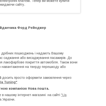
 електронні платежі. Тепер ви можете купити
окидаючи сайту.
майданчика Форд Рейнджер
х дрібних пошкоджень і надають Вашому
час саджання або висаджування пасажирів. До
ння лакофарбове покриття автомобіля. Також вони
о навантаження на тверду перешкоду або
06
досить просто оформити замовлення через
Ua Tuning"
тною компанією Нова пошта.
 в нашому інтернет-магазині на сайті
"Ua
а України.