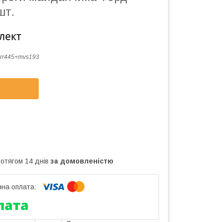
шт.
лект
rr445+mvs193
ротягом 14 днів
за домовленістю