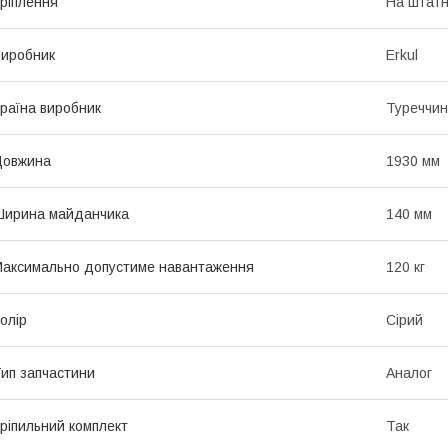
ріплення
На штатн
иробник
Erkul
раїна виробник
Туреччи
Довжина
1930 мм
Ширина майданчика
140 мм
аксимально допустиме навантаження
120 кг
олір
Сірий
ип запчастини
Аналог
ріпильний комплект
Так