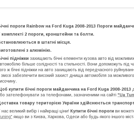
ічні пороги Rainbow
на Ford Kuga 2008-2013 Пороги майданч
 комплекті 2 пороги, кронштейни та болти.
Встановлюються в штатні місця.
иготовлені з алюмінію.
ічні підніжки
захищають бічні елементи кузова авто від можливи
втомобілю більше солідності та стильності. Вони допоможуть під 
ого ж бічні підніжки на авто захищають від передчасного руйнува
 змозі забезпечити високий захист днища автомобіля за можливо
исочину.
об купити бічні пороги майданчика на Ford Kuga 2008-2013
бо зателефонувати за телефонами, зазначеними на сайті
"Ua Tun
Доставка товару територією України здійснюється транспор
 нас великий вибір і найкращі ціни!
Купити бічні пороги
ви можете
uning"
якщо ви з Києва, Харкова, Одеси або будь-якого іншого міст