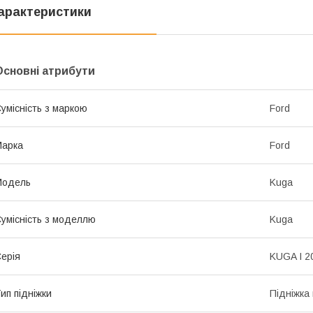
арактеристики
Основні атрибути
умісність з маркою
Ford
Марка
Ford
Модель
Kuga
умісність з моделлю
Kuga
ерія
KUGA I 2
ип підніжки
Підніжка