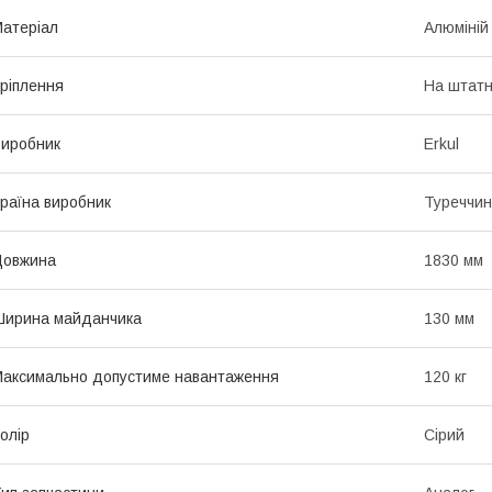
атеріал
Алюміній
ріплення
На штатн
иробник
Erkul
раїна виробник
Туреччи
Довжина
1830 мм
Ширина майданчика
130 мм
аксимально допустиме навантаження
120 кг
олір
Сірий