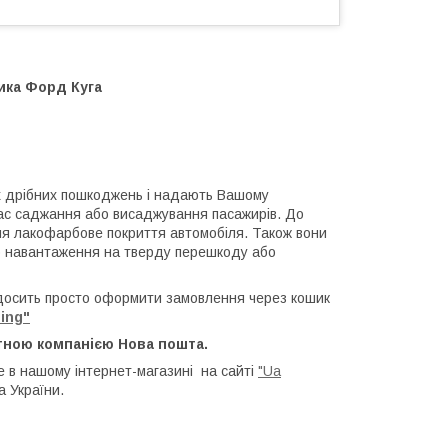
ика Форд Куга
х дрібних пошкоджень і надають Вашому
час саджання або висаджування пасажирів. До
ння лакофарбове покриття автомобіля. Також вони
го навантаження на тверду перешкоду або
досить просто оформити замовлення через кошик
ing"
тною компанією Нова пошта.
 в нашому інтернет-магазині на сайті
"Ua
а України.