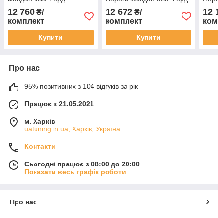
Екоспорт 2 шт.
Екоспорт 2 шт.
Екос
12 760
12 672
12 
₴/
₴/
комплект
комплект
ком
Купити
Купити
Про нас
95% позитивних з 104 відгуків за рік
Працює з 21.05.2021
м. Харків
uatuning.in.ua, Харків, Україна
Контакти
Сьогодні працює з 08:00 до 20:00
Показати весь графік роботи
Про нас