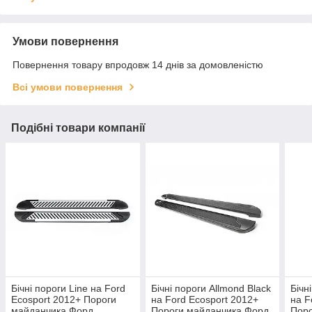
Умови повернення
Повернення товару впродовж 14 днів за домовленістю
Всі умови повернення
Подібні товари компанії
Бічні пороги Line на Ford
Бічні пороги Allmond Black
Бічн
Ecosport 2012+ Пороги
на Ford Ecosport 2012+
на F
майданчика Форд
Пороги майданчика Форд
Поро