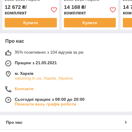
майданчика Пежо
майданчика Пежо
май
12 672
14 168
14 
₴/
₴/
Партнер Типи
Партнер Типи
Парт
комплект
комплект
ком
Купити
Купити
Про нас
95% позитивних з 104 відгуків за рік
Працює з 21.05.2021
м. Харків
uatuning.in.ua, Харків, Україна
Контакти
Сьогодні працює з 08:00 до 20:00
Показати весь графік роботи
Про нас