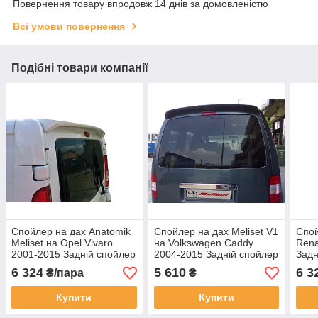
Повернення товару впродовж 14 днів за домовленістю
Всі умови повернення
Подібні товари компанії
Спойлер на дах Anatomik
Спойлер на дах Meliset V1
Спой
Meliset на Opel Vivaro
на Volkswagen Caddy
Rena
2001-2015 Задній спойлер
2004-2015 Задній спойлер
Задн
Опель Віваро
Фольксваген Кадді під
Траф
6 324
5 610
6 3
₴/пара
₴
двостулкового під
фарбування
фар
фарбування
Купити
Купити