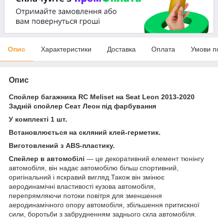
Опис
Характеристики
Доставка
Оплата
Умови п
Опис
Спойлер багажника RC Meliset на Seat Leon 2013-2020
Задній спойлер Сеат Леон під фарбування
У комплекті 1 шт.
Встановлюється на скляний клей-герметик.
Виготовлений з ABS-пластику
.
Спейлер в автомобілі
— це декоративний елемент тюнінгу
автомобіля, він надає автомобілю більш спортивний,
оригінальний і яскравий вигляд.Також він змінює
аеродинамічні властивості кузова автомобіля,
перепрямляючи потоки повітря для зменшення
аеродинамічного опору автомобіля, збільшення притискної
сили, боротьби з забрудненням заднього скла автомобіля.