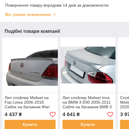
Повернення товару впродовж 14 днів за домовленістю
Всі умови повернення
Подібні товари компанії
Лип спойлер Meliset на
Лип спойлер Meliset Ince
Спой
Fiat Linea 2006-2018
на BMW 3 E90 2005-2011
Meli
Сабля на багажник Фіат
Сабля на багажник БМВ 3
2020
Лінеа під фарбування 1
Е90 під фарбування
Леон
4 437
4 641
3 9
₴
₴
шт.
Купити
Купити