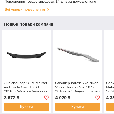
Повернення товару впродовж 14 днів за домовленістю
Всі умови повернення
Подібні товари компанії
Лип спойлер ОЕМ Meliset
Спойлер багажника Niken
Спой
на Honda Civic 10 Sd
V3 на Honda Civic 10 Sd
Meli
2016+ Сабля на багажник
2016-2021 Задній спойлер
Sd 2
Хонда Сівік під
Хонда Сівік під
скло
3 672
4 029
4 3
₴
₴
фарбування 1 шт.
фарбування
фар
Купити
Купити