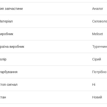
ип запчастини
Аналог
атеріал
Скловоло
иробник
Meliset
раїна виробник
Туреччи
олір
Сірий
Фарбування
Потрібно
топ-сигнал
Ні
Стан
Новий