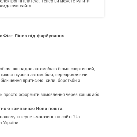
 електронні платежі. Тепер ви можете купити
окидаючи сайту.
ик Фіат Лінеа під фарбування
біля, він надає автомобілю більш спортивний,
стивості кузова автомобіля, перепрямляючи
більшення притискної сили, боротьби з
ь просто оформити замовлення через кошик або
тною компанією Нова пошта.
нашому інтернет-магазині на сайті
"Ua
а України.