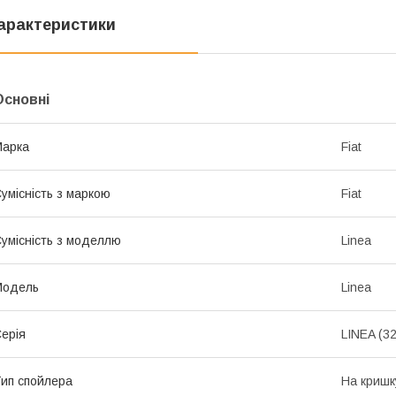
арактеристики
Основні
Марка
Fiat
умісність з маркою
Fiat
умісність з моделлю
Linea
Модель
Linea
ерія
LINEA (32
ип спойлера
На кришк