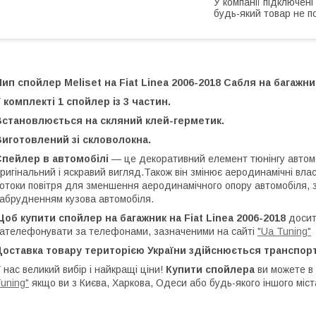
У компанії підключені
будь-який товар не п
ип спойлер Meliset на Fiat Linea 2006-2018 Сабля на багажн
 комплекті 1 спойлер із 3 частин.
Встановлюється на скляний клей-герметик.
иготовлений зі скловолокна.
Спейлер в автомобілі
— це декоративний елемент тюнінгу автомо
ригінальний і яскравий вигляд.Також він змінює аеродинамічні вла
отоки повітря для зменшення аеродинамічного опору автомобіля, з
абрудненням кузова автомобіля.
об купити спойлер на багажник на Fiat Linea 2006-2018
досит
ателефонувати за телефонами, зазначеними на сайті
"Ua Tuning"
Доставка товару територією України здійснюється транспор
 нас великий вибір і найкращі ціни!
Купити спойлера
ви можете в 
uning"
якщо ви з Києва, Харкова, Одеси або будь-якого іншого міст