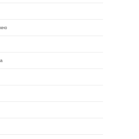
кно
на