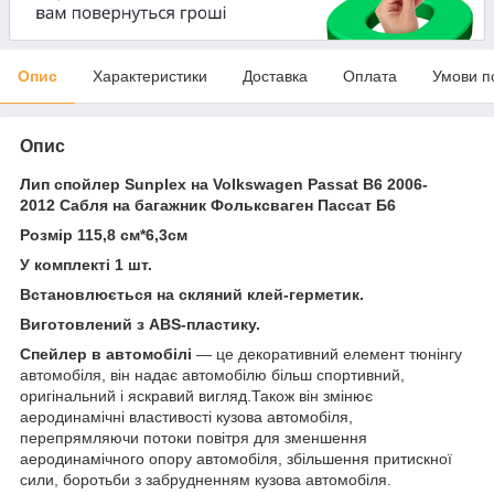
Опис
Характеристики
Доставка
Оплата
Умови п
Опис
Лип спойлер Sunplex на Volkswagen Passat B6 2006-
2012
Сабля на багажник Фольксваген Пассат Б6
Розмір 115,8 см*6,3см
У комплекті 1 шт.
Встановлюється на скляний клей-герметик.
Виготовлений з ABS-пластику.
Спейлер в автомобілі
— це декоративний елемент тюнінгу
автомобіля, він надає автомобілю більш спортивний,
оригінальний і яскравий вигляд.Також він змінює
аеродинамічні властивості кузова автомобіля,
перепрямляючи потоки повітря для зменшення
аеродинамічного опору автомобіля, збільшення притискної
сили, боротьби з забрудненням кузова автомобіля.