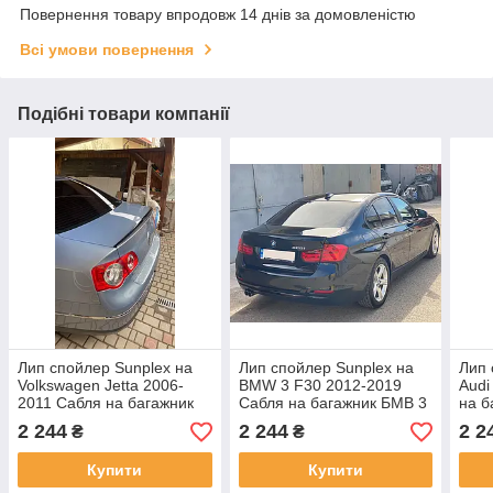
Повернення товару впродовж 14 днів за домовленістю
Всі умови повернення
Подібні товари компанії
Лип спойлер Sunplex на
Лип спойлер Sunplex на
Лип 
Volkswagen Jetta 2006-
BMW 3 F30 2012-2019
Audi
2011 Сабля на багажник
Сабля на багажник БМВ 3
на б
Фольксваген Джетта
Ф30
2 244
2 244
2 2
₴
₴
Купити
Купити