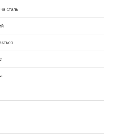
ча сталь
ий
ається
e
на