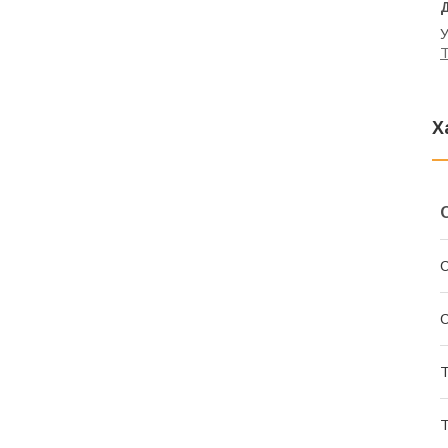
У
T
Х
С
С
Т
Т