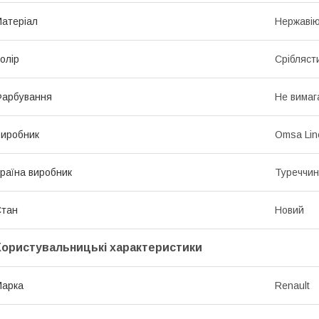
атеріал
Нержавію
олір
Срібляст
Фарбування
Не вимаг
иробник
Omsa Lin
раїна виробник
Туреччи
Стан
Новий
Користувальницькі характеристики
Марка
Renault