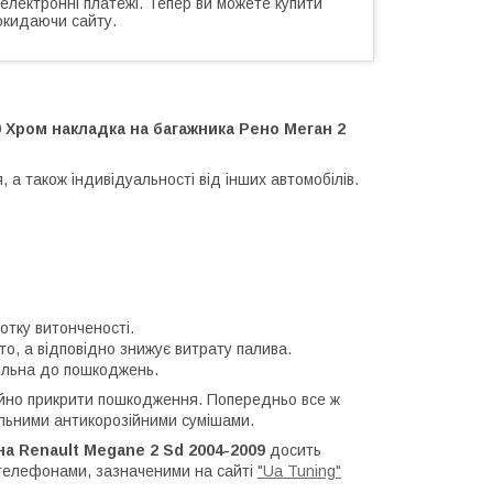
 електронні платежі. Тепер ви можете купити
окидаючи сайту.
9 Хром накладка на багажника Рено Меган 2
а також індивідуальності від інших автомобілів.
отку витонченості.
о, а відповідно знижує витрату палива.
хильна до пошкоджень.
ійно прикрити пошкодження. Попередньо все ж
альними антикорозійними сумішами.
на Renault Megane 2 Sd 2004-2009
досить
телефонами, зазначеними на сайті
"Ua Tuning"