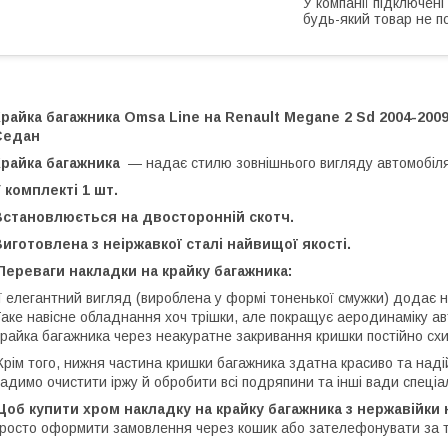
У компанії підключені
будь-який товар не п
райка багажника Omsa Line на Renault Megane 2 Sd 2004-200
Седан
Крайка багажника
— надає стилю зовнішнього вигляду автомобіля, 
 комплекті 1 шт.
Встановлюється на двосторонній скотч.
иготовлена з неіржавкої сталі найвищої якості.
ереваги накладки на крайку багажника:
ї елегантний вигляд (вироблена у формі тоненької смужки) додає н
аке навісне обладнання хоч трішки, але покращує аеродинаміку авт
райка багажника через неакуратне закривання кришки постійно с
рім того, нижня частина кришки багажника здатна красиво та над
адимо очистити іржу й обробити всі подряпини та інші вади спеці
об купити хром накладку на крайку багажника з нержавійки 
росто оформити замовлення через кошик або зателефонувати за 