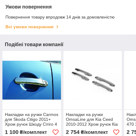
Умови повернення
Повернення товару впродовж 14 днів за домовленістю
Всі умови повернення
Подібні товари компанії
Накладки на ручки Carmos
Накладки на ручки
Накл
для Skoda Citigo 2011+
OmsaLine для Kia Ceed
Omsa
Хром ручок Шкоду Сітіго 4
2010-2012 Хром ручок Кіа
470 
шт.
Сид 4 шт.
470 
1 100
2 754
2 7
₴/комплект
₴/комплект