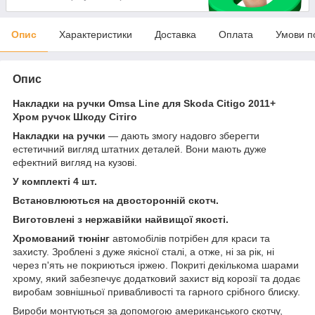
Опис
Характеристики
Доставка
Оплата
Умови п
Опис
Накладки на ручки Omsa Line для Skoda Citigo 2011+
Хром ручок Шкоду Сітіго
Накладки на ручки
— дають змогу надовго зберегти
естетичний вигляд штатних деталей. Вони мають дуже
ефектний вигляд на кузові.
У комплекті 4 шт.
Встановлюються на двосторонній скотч.
Виготовлені з нержавійки найвищої якості.
Хромований тюнінг
автомобілів потрібен для краси та
захисту. Зроблені з дуже якісної сталі, а отже, ні за рік, ні
через п'ять не покриються іржею. Покриті декількома шарами
хрому, який забезпечує додатковий захист від корозії та додає
виробам зовнішньої привабливості та гарного срібного блиску.
Вироби монтуються за допомогою американського скотчу,