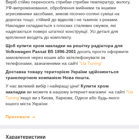
Виріб стійко переносить стрибки стрибки температур, вологу,
УФ-випромінювання, оброблення мийними та іншими
агресивними засобами, зимові пісочно-соляні суміші на
дорогах тощо; стійкий до відколів і не тьмяніє з роками.
Накладки складаються з плоских сталевих смужок, які
надягаються поверх штатної конструкції. Усі деталі для
кріплення входять до комплекту.
Щоб купити хром накладки на решітку радіатора для
Volkswagen Passat B5 1996-2001
досить просто оформити
замовлення через кошик або зателефонувати за
телефонами, зазначеними на сайті
"Ua Tuning"
Доставка товару територією України здійснюється
транспортною компанією Нова пошта.
У нас великий вибір і найкращі ціни!
Купити хром
накладки
ви можете в нашому інтернет-магазині на сайті
"Ua
Tuning"
якщо ви з Києва, Харкова, Одеси або будь-якого
іншого міста України.
Приховати
Характеристики