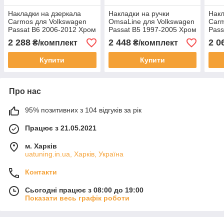
Накладки на дзеркала
Накладки на ручки
Накл
Carmos для Volkswagen
OmsaLine для Volkswagen
Carm
Passat B6 2006-2012 Хром
Passat B5 1997-2005 Хром
Pass
дзеркал Фольксваген
ручок Фольксваген Пассат
Хром
2 288
2 448
2 0
₴/комплект
₴/комплект
Пасат Б6 2шт
Б5 4шт
Фоль
неір
Купити
Купити
Про нас
95% позитивних з 104 відгуків за рік
Працює з 21.05.2021
м. Харків
uatuning.in.ua, Харків, Україна
Контакти
Сьогодні працює з 08:00 до 19:00
Показати весь графік роботи