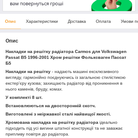
Опис
Характеристики
Доставка
Оплата
Умови п
Опис
Накладки на решітку радіатора Carmos для Volkswagen
Passat B5 1996-2001 Хром решітки Фольксваген Пассат
Б5
Накладки на решітку
- надають машині ексклюзивного
вигляду, гармонійно поєднуючись із загальною стилістикою
екстер'єру кузова; захищають радіатор від проникнення в
нього каменів, бруду, комах.
У комплекті 8 шт.
Встановлюються на двосторонній скотч.
Виготовлені з неіржавкої сталі найвищої якості.
Хромована накладка на решітку радіатора
ідеально
підходить під усі вигини штатної конструкції та не заважає
припливу повітря до радіатора.