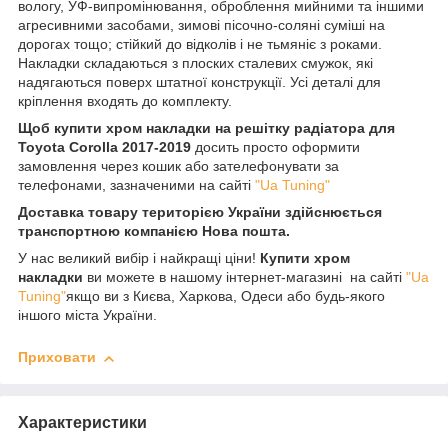
вологу, УФ-випромінювання, оброблення мийними та іншими
агресивними засобами, зимові пісочно-соляні суміші на
дорогах тощо; стійкий до відколів і не тьмяніє з роками.
Накладки складаються з плоских сталевих смужок, які
надягаються поверх штатної конструкції. Усі деталі для
кріплення входять до комплекту.
Щоб купити хром накладки на решітку радіатора для
Toyota Corolla 2017-2019
досить просто оформити
замовлення через кошик або зателефонувати за
телефонами, зазначеними на сайті
"Ua Tuning"
Доставка товару територією України здійснюється
транспортною компанією Нова пошта.
У нас великий вибір і найкращі ціни!
Купити хром
накладки
ви можете в нашому інтернет-магазині на сайті
"Ua
Tuning"
якщо ви з Києва, Харкова, Одеси або будь-якого
іншого міста України.
Приховати
Характеристики