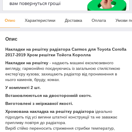
Опис
Характеристики
Доставка
Оплата
Умови п
Опис
Накладки на решітку радіатора Carmos для Toyota Corolla
2017-2019 Хром решітки Тойота Королла
Накладки на решітку
- надають машині ексклюзивного
вигляду, гармонійно поєднуючись із загальною стилістикою
екстер'єру кузова; захищають радіатор від проникнення в
нього каменів, бруду, комах.
У комплекті 2 шт.
Встановлюються на двосторонній скотч.
Виготовлені з неіржавкої якості.
Хромована накладка на решітку радіатора
ідеально
підходить під усі вигини штатної конструкції та не заважає
припливу повітря до радіатора.
Виріб стійко переносить стриження стрибки температур,