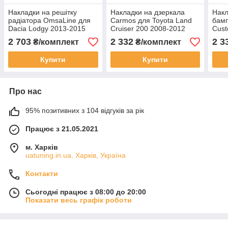
Накладки на решітку
Накладки на дзеркала
Накл
радіатора OmsaLine для
Carmos для Toyota Land
бамп
Dacia Lodgy 2013-2015
Cruiser 200 2008-2012
Cus
Хром решітка Дачія Лоджі
Хром дзеркал Тойота
реші
2 703
2 332
2 3
₴/комплект
₴/комплект
4 шт.
Ленд Крузер 200 2 шт.
Купити
Купити
Про нас
95% позитивних з 104 відгуків за рік
Працює з 21.05.2021
м. Харків
uatuning.in.ua, Харків, Україна
Контакти
Сьогодні працює з 08:00 до 20:00
Показати весь графік роботи