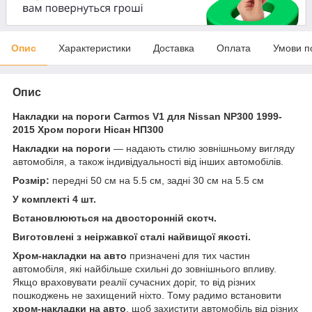
Опис
Характеристики
Доставка
Оплата
Умови п
Опис
Накладки на пороги Carmos V1 для Nissan NP300 1999-
2015 Хром пороги Нісан НП300
Накладки на пороги
— надають стилю зовнішньому вигляду
автомобіля, а також індивідуальності від інших автомобілів.
Розмір:
передні 50 см на 5.5 см, задні 30 см на 5.5 см
У комплекті 4 шт.
Встановлюються на двосторонній скотч.
Виготовлені з неіржавкої сталі найвищої якості.
Хром-накладки на авто
призначені для тих частин
автомобіля, які найбільше схильні до зовнішнього впливу.
Якщо враховувати реалії сучасних доріг, то від різних
пошкоджень не захищений ніхто. Тому радимо встановити
хром-накладки на авто
, щоб захистити автомобіль від різних