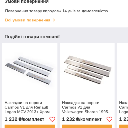
Умови повернення
Повернення товару впродовж 14 днів за домовленістю
Всі умови повернення
Подібні товари компанії
Накладки на пороги
Накладки на пороги
Накл
Carmos V1 для Renault
Carmos V1 для
Carm
Logan MCV 2013+ Хром
Volkswagen Sharan 1995-
Log
пороги Рено Логан 4 шт.
2010 Хром пороги
поро
1 232
1 232
1 2
₴/комплект
₴/комплект
Фольксваген Шаран 4 шт.
шт.