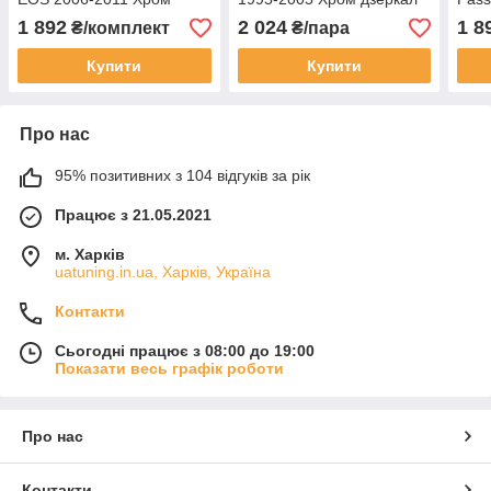
дзеркал Фольксваген Еос
Сеат Альхамбра неірж 2
дзер
1 892
2 024
1 8
₴/комплект
₴/пара
неірж 2 шт.
шт.
Паса
Купити
Купити
Про нас
95% позитивних з 104 відгуків за рік
Працює з 21.05.2021
м. Харків
uatuning.in.ua, Харків, Україна
Контакти
Сьогодні працює з 08:00 до 19:00
Показати весь графік роботи
Про нас
Контакти