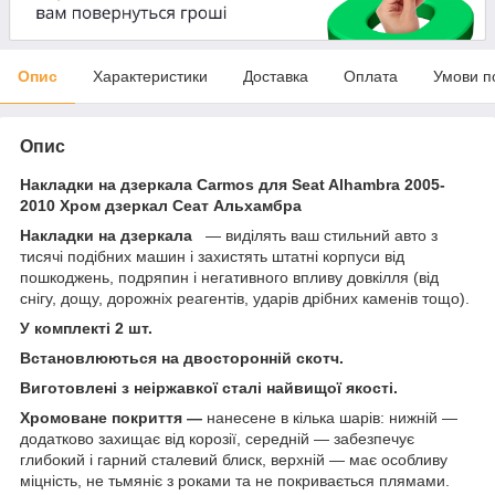
Опис
Характеристики
Доставка
Оплата
Умови п
Опис
Накладки на дзеркала Carmos для Seat Alhambra 2005-
2010 Хром дзеркал Сеат Альхамбра
Накладки на дзеркала
— виділять ваш стильний авто з
тисячі подібних машин і захистять штатні корпуси від
пошкоджень, подряпин і негативного впливу довкілля (від
снігу, дощу, дорожніх реагентів, ударів дрібних каменів тощо).
У комплекті 2 шт.
Встановлюються на двосторонній скотч.
Виготовлені з неіржавкої сталі найвищої якості.
Хромоване покриття —
нанесене в кілька шарів: нижній —
додатково захищає від корозії, середній — забезпечує
глибокий і гарний сталевий блиск, верхній — має особливу
міцність, не тьмяніє з роками та не покривається плямами.