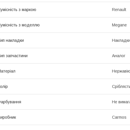
умісність з маркою
Renault
умісність з моделлю
Megane
ип накладки
Накладки
ип запчастини
Аналог
атеріал
Нержавію
олір
Срібляст
Фарбування
Не вимаг
иробник
Carmos