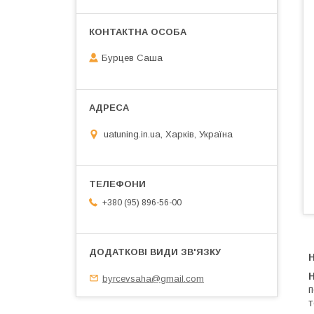
Бурцев Саша
uatuning.in.ua, Харків, Україна
+380 (95) 896-56-00
Н
byrcevsaha@gmail.com
п
т