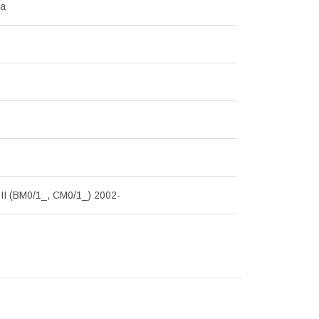
на
I (BM0/1_, CM0/1_) 2002-