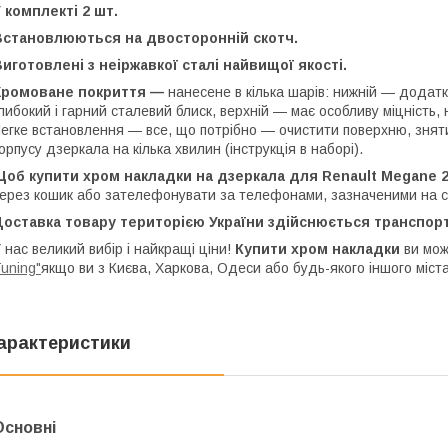
 комплекті 2 шт.
Встановлюються на двосторонній скотч.
иготовлені з неіржавкої сталі найвищої якості.
Хромоване покриття —
нанесене в кілька шарів: нижній — додатк
либокий і гарний сталевий блиск, верхній — має особливу міцність,
егке встановлення — все, що потрібно — очистити поверхню, зняти 
орпусу дзеркала на кілька хвилин (інструкція в наборі).
об купити хром накладки на дзеркала для Renault Megane 2
ерез кошик або зателефонувати за телефонами, зазначеними на 
Доставка товару територією України здійснюється транспор
 нас великий вибір і найкращі ціни!
Купити хром накладки
ви мож
uning"
якщо ви з Києва, Харкова, Одеси або будь-якого іншого міста
арактеристики
Основні