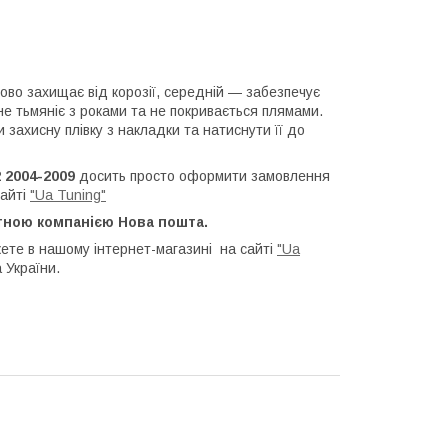
ово захищає від корозії, середній — забезпечує
 не тьмяніє з роками та не покривається плямами.
захисну плівку з накладки та натиснути її до
 2004-2009
досить просто оформити замовлення
сайті
"Ua Tuning"
тною компанією Нова пошта.
ете в нашому інтернет-магазині на сайті
"Ua
 України.