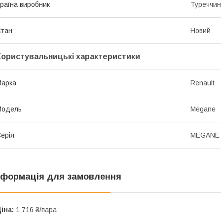
раїна виробник
Туреччи
Стан
Новий
Користувальницькі характеристики
Марка
Renault
Модель
Megane
ерія
MEGANE I
нформація для замовлення
іна:
1 716 ₴/пара