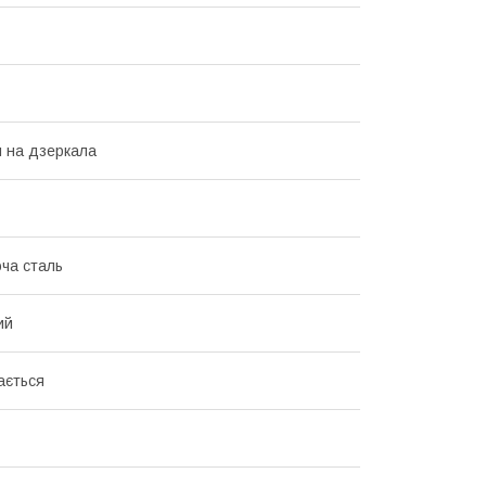
 на дзеркала
ча сталь
ий
ається