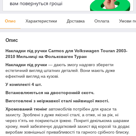
Опис
Характеристики
Доставка
Оплата
Умови п
Опис
Накладки під ручки Carmos для Volkswagen Touran 2003-
2010 Мильниці на Фольксваген Туран
Накладки під ручки
— дають змогу надовго зберегти
естетичний вигляд штатних деталей. Вони мають дуже
ефектний вигляд на кузові.
У комплекті 4 шт.
Встановлюються на двосторонній скотч.
Виготовлені з неіржавкої сталі найвищої якості.
Хромований тюнінг
автомобілів потрібен для краси та
захисту. Зроблені з дуже якісної сталі, а отже, ні за рік, ні
через п'ять не покриються іржею. Покриті декількома шарами
хрому, який забезпечує додатковий захист від корозії та додає
виробам зовнішньої привабливості та гарного срібного блиску.