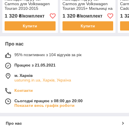
Carmos для Volkswagen
Carmos для Volkswagen
Carm
Touran 2010-2015
Touran 2015+ Мильниці на
Cadd
Мильниці на Фольксваген
Фольксваген Туран 4 шт.
Миль
1 320
1 320
1 3
₴/комплект
₴/комплект
Туран 4 шт.
Кадд
Купити
Купити
Про нас
95% позитивних з 104 відгуків за рік
Працює з 21.05.2021
м. Харків
uatuning.in.ua, Харків, Україна
Контакти
Сьогодні працює з 08:00 до 20:00
Показати весь графік роботи
Про нас