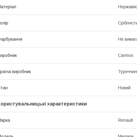
атеріал
Нержавію
олір
Срібляст
Фарбування
Не вимаг
иробник
Carmos
раїна виробник
Туреччи
Стан
Новий
Користувальницькі характеристики
Марка
Renault
Модель
Megane