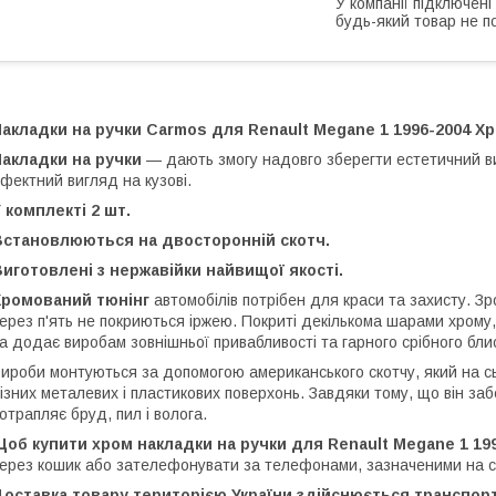
У компанії підключені
будь-який товар не п
акладки на ручки Carmos для Renault Megane 1 1996-2004 Х
Накладки на ручки
— дають змогу надовго зберегти естетичний 
фектний вигляд на кузові.
 комплекті 2 шт.
Встановлюються на двосторонній скотч.
иготовлені з нержавійки найвищої якості.
Хромований тюнінг
автомобілів потрібен для краси та захисту. Зроб
ерез п'ять не покриються іржею. Покриті декількома шарами хрому,
а додає виробам зовнішньої привабливості та гарного срібного бли
ироби монтуються за допомогою американського скотчу, який на с
ізних металевих і пластикових поверхонь. Завдяки тому, що він за
отрапляє бруд, пил і волога.
об купити хром накладки на ручки для Renault Megane 1 19
ерез кошик або зателефонувати за телефонами, зазначеними на 
Доставка товару територією України здійснюється транспор