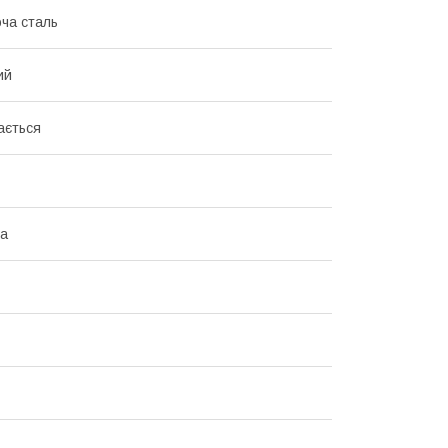
ча сталь
ий
ається
на