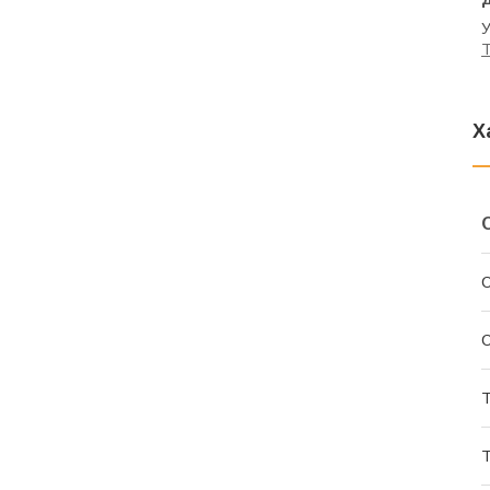
У
T
Х
С
С
Т
Т