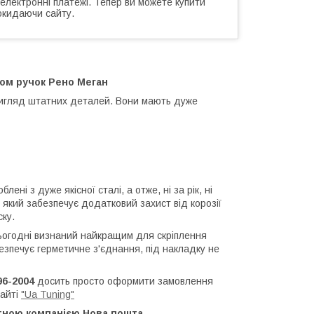
 електронні платежі. Тепер ви можете купити
окидаючи сайту.
ром ручок Рено Меган
вигляд штатних деталей. Вони мають дуже
лені з дуже якісної сталі, а отже, ні за рік, ні
 який забезпечує додатковий захист від корозії
ску.
ьогодні визнаний найкращим для скріплення
безпечує герметичне з'єднання, під накладку не
96-2004
досить просто оформити замовлення
сайті
"Ua Tuning"
тною компанією Нова пошта.