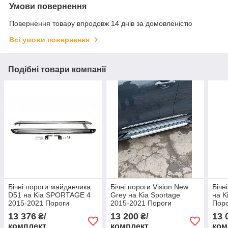
Умови повернення
Повернення товару впродовж 14 днів за домовленістю
Всі умови повернення
Подібні товари компанії
Бічні пороги майданчика
Бічні пороги Vision New
Бічн
D51 на Kia SPORTAGE 4
Grey на Kia Sportage
на K
2015-2021 Пороги
2015-2021 Пороги
Поро
майданчика з листом КІА
майданчика Кіа
Спор
13 376
13 200
13 
₴/
₴/
Спортейдж
Спортейдж 2 шт.
комплект
комплект
ком