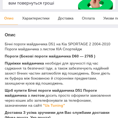
Опис
Характеристики
Доставка
Оплата
Умови п
Опис
Бічні пороги майданчика D51 на Kia SPORTAGE 2 2004-2010
Пороги майданчика з листом КІА Спортейдж
Пороги (Бокові пороги майданчика D60 — 276$ )
Підніжки майданчика
необхідні для зручності під час
саджання та безпечної їзди, а також забезпечують надійний
захист бічних частин автомобіля від пошкоджень. Вони діють
як буфера між боковиною й сторонніми предметами,
захищаючи кузов від пошкоджень.
Щоб купити Бічні пороги майданчика D51 Пороги
майданчика з листом
досить просто оформити замовлення
через кошик або зателефонувати за телефонами,
зазначеними на сайті
"Ua Tuning"
Доставка З усіма зручними для Вас службами доставки
(Нова пошта, Укр пошта)