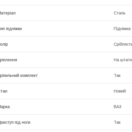
атеріал
Сталь
ип підніжки
Підніжка
олір
Срібляст
ріплення
На штатн
ріпильний комплект
Так
Стан
Новий
Марка
ВАЗ
риступ під ноги
Так