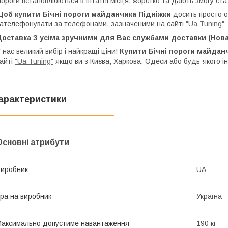
ороги встановлюються в штатні місця, жорстко та дають змогу ста
об купити Бічні пороги майданчика Підніжки
досить просто 
ателефонувати за телефонами, зазначеними на сайті
"Ua Tuning"
оставка З усіма зручними для Вас службами доставки (Нова
 нас великий вибір і найкращі ціни!
Купити Бічні пороги майдан
айті
"Ua Tuning"
якщо ви з Києва, Харкова, Одеси або будь-якого ін
арактеристики
Основні атрибути
иробник
UA
раїна виробник
Україна
аксимально допустиме навантаження
190 кг