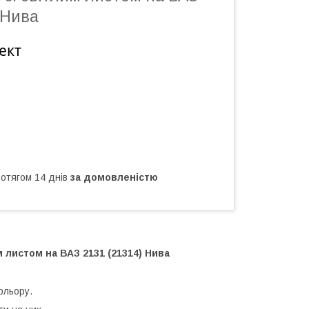
 Нива
ект
ротягом 14 днів
за домовленістю
м листом на ВАЗ 2131 (21314) Нива
ольору.