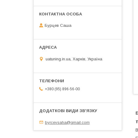
Бурцев Саша
uatuning.in.ua, Харків, Україна
+380 (95) 896-56-00
Б
byrcevsaha@gmail.com
В