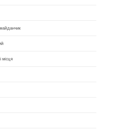
 майданчик
ий
і місця