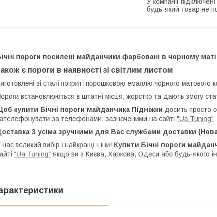
У компанії підключені
будь-який товар не п
ічні пороги посилені майданчики фарбовані в чорному маті
також є пороги в наявності зі світлим листом
иготовлені зі сталі покриті порошковою емаллю чорного матового к
ороги встановлюються в штатні місця, жорстко та дають змогу ста
об купити Бічні пороги майданчика Підніжки
досить просто 
ателефонувати за телефонами, зазначеними на сайті
"Ua Tuning"
оставка З усіма зручними для Вас службами доставки (Нова
 нас великий вибір і найкращі ціни!
Купити Бічні пороги майдан
айті
"Ua Tuning"
якщо ви з Києва, Харкова, Одеси або будь-якого ін
арактеристики