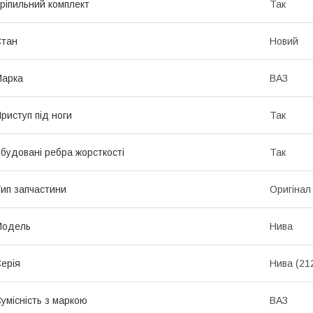
ріпильний комплект
Так
Стан
Новий
Марка
ВАЗ
риступ під ноги
Так
будовані ребра жорсткості
Так
ип запчастини
Оригінал
Модель
Нива
ерія
Нива (21
умісність з маркою
ВАЗ