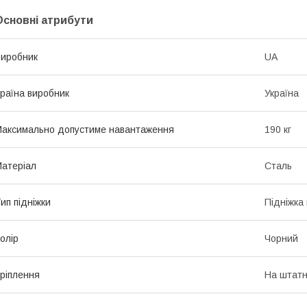
Основні атрибути
иробник
UA
раїна виробник
Україна
аксимально допустиме навантаження
190 кг
атеріал
Сталь
ип підніжки
Підніжка
олір
Чорний
ріплення
На штатн