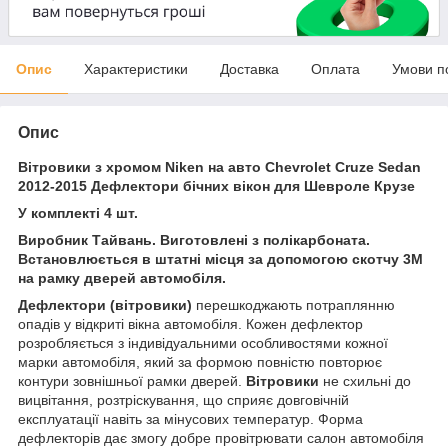
Опис
Характеристики
Доставка
Оплата
Умови п
Опис
Вітровики з хромом Niken на авто Chevrolet Cruze Sedan
2012-2015 Дефлектори бічних вікон для Шевроле Крузе
У комплекті 4 шт.
Виробник Тайвань. Виготовлені з полікарбонат
а.
Встановлюється в штатні місця за допомогою скотчу 3M
на рамку дверей автомобіля.
Дефлектори (вітровики)
перешкоджають потраплянню
опадів у відкриті вікна автомобіля. Кожен дефлектор
розробляється з індивідуальними особливостями кожної
марки автомобіля, який за формою повністю повторює
контури зовнішньої рамки дверей.
Вітровики
не схильні до
вицвітання, розтріскування, що сприяє довговічній
експлуатації навіть за мінусових температур. Форма
дефлекторів дає змогу добре провітрювати салон автомобіля