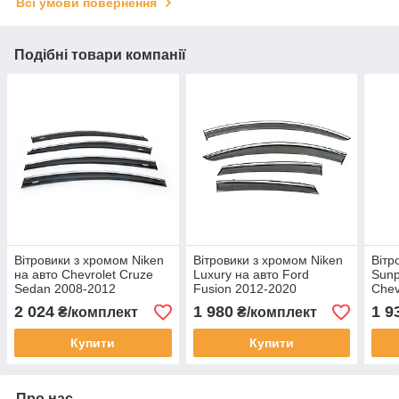
Всі умови повернення
Подібні товари компанії
Вітровики з хромом Niken
Вітровики з хромом Niken
Вітр
на авто Chevrolet Cruze
Luxury на авто Ford
Sunp
Sedan 2008-2012
Fusion 2012-2020
Chev
Дефлектори бічних вікон
Дефлектори бічних вікон
Дефл
2 024
1 980
1 9
₴/комплект
₴/комплект
для Шевроле Крузе
для Форд Ф'южин
Купити
Купити
Про нас