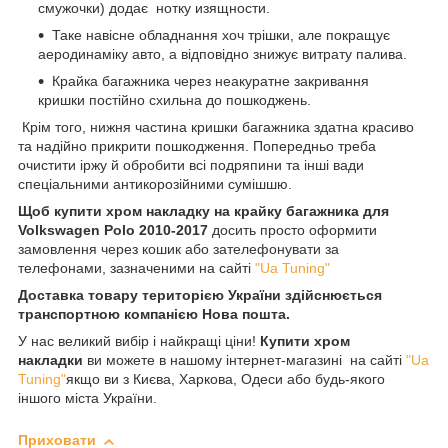
смужочки) додає нотку изящности.
Таке навісне обладнання хоч трішки, але покращує
аеродинаміку авто, а відповідно знижує витрату палива.
Крайка багажника через неакуратне закривання
кришки постійно схильна до пошкоджень.
Крім того, нижня частина кришки багажника здатна красиво
та надійно прикрити пошкодження. Попередньо треба
очистити іржу й обробити всі подряпини та інші вади
спеціальними антикорозійними сумішшю.
Щоб купити хром накладку на крайку багажника для
Volkswagen Polo 2010-2017
досить просто оформити
замовлення через кошик або зателефонувати за
телефонами, зазначеними на сайті
"Ua Tuning"
Доставка товару територією України здійснюється
транспортною компанією Нова пошта.
У нас великий вибір і найкращі ціни!
Купити хром
накладки
ви можете в нашому інтернет-магазині на сайті
"Ua
Tuning"
якщо ви з Києва, Харкова, Одеси або будь-якого
іншого міста України.
Приховати