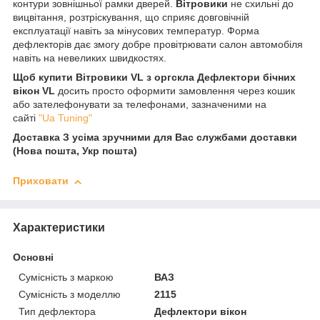
контури зовнішньої рамки дверей.
Вітровики
не схильні до
вицвітання, розтріскування, що сприяє довговічній
експлуатації навіть за мінусових температур. Форма
дефлекторів дає змогу добре провітрювати салон автомобіля
навіть на невеликих швидкостях.
Щоб купити
Вітровики VL з оргскла Дефлектори бічних
вікон VL
досить просто оформити замовлення через кошик
або зателефонувати за телефонами, зазначеними на
сайті
"Ua Tuning"
Доставка З усіма зручними для Вас службами доставки
(Нова пошта, Укр пошта)
Приховати
Характеристики
Основні
Сумісність з маркою
ВАЗ
Сумісність з моделлю
2115
Тип дефлектора
Дефлектори вікон