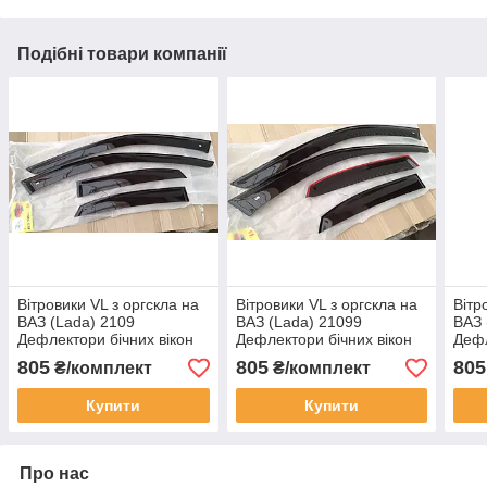
Подібні товари компанії
Вітровики VL з оргскла на
Вітровики VL з оргскла на
Вітр
ВАЗ (Lada) 2109
ВАЗ (Lada) 21099
ВАЗ 
Дефлектори бічних вікон
Дефлектори бічних вікон
Дефл
VL для Лада Дев'ята ВАЗ
VL для Лада Victory
VL д
805
805
805
₴/комплект
₴/комплект
Супутник
дев'яносто дев'ята
четв
Купити
Купити
Про нас