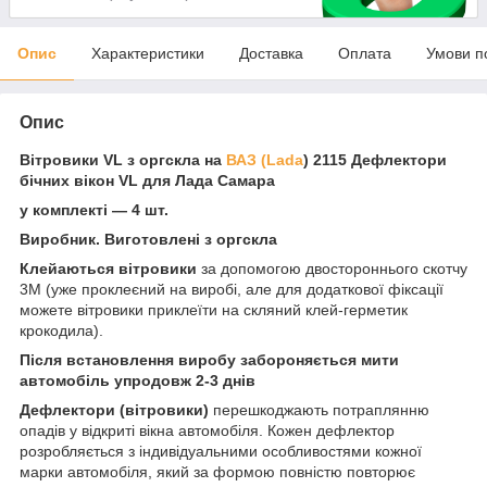
Опис
Характеристики
Доставка
Оплата
Умови п
Опис
Вітровики VL з оргскла на
ВАЗ (Lada
) 2115 Дефлектори
бічних вікон VL для Лада Самара
у комплекті — 4 шт.
Виробник. Виготовлені з оргскла
Клейаються вітровики
за допомогою двостороннього скотчу
3М (уже проклеєний на виробі, але для додаткової фіксації
можете вітровики приклеїти на скляний клей-герметик
крокодила).
Після встановлення виробу забороняється мити
автомобіль упродовж 2-3 днів
Дефлектори (вітровики)
перешкоджають потраплянню
опадів у відкриті вікна автомобіля. Кожен дефлектор
розробляється з індивідуальними особливостями кожної
марки автомобіля, який за формою повністю повторює