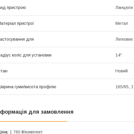
ид пристрою
Ланцюги
атеріал пристрої
Метал
астосування для
Легкових
адіус коліс для установки
14"
Стан
Новий
ирина гуми/висота профілю
165/65, 1
нформація для замовлення
іна:
1 760 ₴/комплект