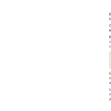
Б
М
О
з
с
Б
п
а
Ц
л
д