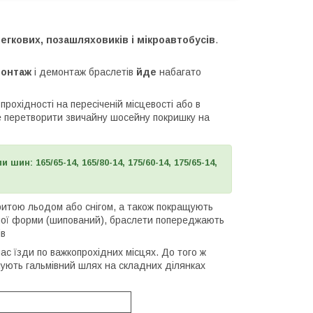
егкових, позашляховиків і мікроавтобусів
.
монтаж
і демонтаж браслетів
йде
набагато
рохідності на пересіченій місцевості або в
е перетворити звичайну шосейну покришку на
 шин: 165/65-14, 165/80-14, 175/60-14, 175/65-14,
ритою льодом або снігом, а також покращують
ібної форми (шипований), браслети попереджають
ів
ас їзди по важкопрохідних місцях. До того ж
ують гальмівний шлях на складних ділянках