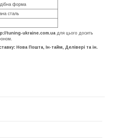
дібна форма
ана сталь
tp://tuning-ukraine.com.ua
для цього досить
фоном.
авку: Нова Пошта, Ін-тайм, Делівері та ін.