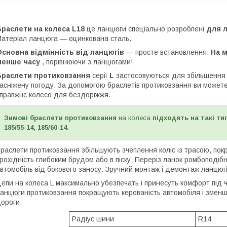
раслети на колеса L18
це ланцюги спеціально розроблені
для л
атеріал ланцюга — оцинкована сталь.
сновна відмінність від ланцюгів
— просте встановлення.
На 
менше часу
, порівнюючи з ланцюгами!
Браслети протиковзання
серії
L
застосовуються для збільшення п
асніжену погоду. За допомогою браслетів протиковзання ви может
правжнє колесо для бездоріжжя.
Зимові браслети протиковзання
на колеса
підходять на такі типи
185/55-14, 185/60-14.
раслети протиковзання збільшують зчеплення коліс із трасою, пок
рохідність глибоким брудом або в піску. Переріз ланок ромбопод
втомобіль від бокового заносу. Зручний монтаж і демонтаж ланцюг
епи на колеса L максимально убезпечать і принесуть комфорт під ч
анцюги протиковзання покращують керованість автомобіля і зменш
ороги.
Радіус шини
R14