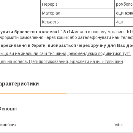
Переріз
ромбопо
Матеріал
оцинков
Кількість
4шт
Купити браслети на колеса
L18
r14
можна в нашому магазині:
ht
формити замовлення через кошик або зателефонувати нам теле
ересилання в Україні вибирається через зручну для Вас дост
кщо ви не знайшли свій тип шини, рекомендуємо подивитися тут:
епі на колеса, Цепі протиковзання, Браслети на інші типи шин
арактеристики
Основні
иробник
Vitol