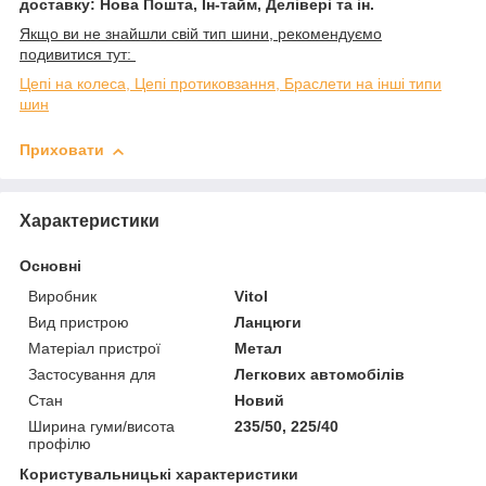
доставку: Нова Пошта, Ін-тайм, Делівері та ін.
Якщо ви не знайшли свій тип шини, рекомендуємо
подивитися тут:
Цепі на колеса, Цепі протиковзання, Браслети на інші типи
шин
Приховати
Характеристики
Основні
Виробник
Vitol
Вид пристрою
Ланцюги
Матеріал пристрої
Метал
Застосування для
Легкових автомобілів
Стан
Новий
Ширина гуми/висота
235/50, 225/40
профілю
Користувальницькі характеристики