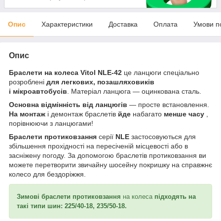
Опис
Характеристики
Доставка
Оплата
Умови п
Опис
Браслети на колеса Vitol NLE-42
це ланцюги спеціально
розроблені
для легкових, позашляховиків
і мікроавтобусів
. Матеріал ланцюга — оцинкована сталь.
Основна відмінність від ланцюгів
— просте встановлення.
На монтаж
і демонтаж браслетів
йде
набагато
менше часу
,
порівнюючи з ланцюгами!
Браслети протиковзання
серії
NLE
застосовуються для
збільшення прохідності на пересіченій місцевості або в
засніжену погоду. За допомогою браслетів протиковзання ви
можете перетворити звичайну шосейну покришку на справжнє
колесо для бездоріжжя.
Зимові браслети протиковзання
на колеса
підходять на
такі типи шин: 225/40-18, 235/50-18.