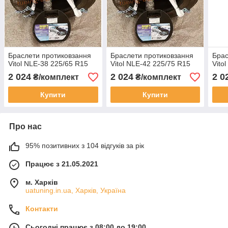
Браслети протиковзання
Браслети протиковзання
Брас
Vitol NLE-38 225/65 R15
Vitol NLE-42 225/75 R15
Vito
2 024
2 024
2 0
₴/комплект
₴/комплект
Купити
Купити
Про нас
95% позитивних з 104 відгуків за рік
Працює з 21.05.2021
м. Харків
uatuning.in.ua, Харків, Україна
Контакти
Сьогодні працює з 08:00 до 19:00