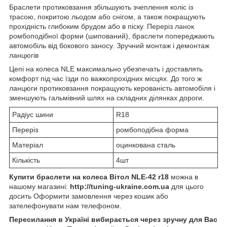
Браслети протиковзання збільшують зчеплення коліс із
трасою, покритою льодом або снігом, а також покращують
прохідність глибоким брудом або в піску. Переріз ланок
ромбоподібної форми (шипований), браслети попереджають
автомобіль від бокового заносу. Зручний монтаж і демонтаж
ланцюгів
Цепі на колеса NLE максимально убезпечать і доставлять
комфорт під час їзди по важкопрохідних місцях. До того ж
ланцюги протиковзання покращують керованість автомобіля і
зменшують гальмівний шлях на складних ділянках дороги.
Радіус шини
R18
Переріз
ромбоподібна форма
Матеріал
оцинкована сталь
Кількість
4шт
Купити браслети на колеса
Вітол NLE-42
r18
можна в
нашому магазині:
http://tuning-ukraine.com.ua
для цього
досить Оформити замовлення через кошик або
зателефонувати нам телефоном.
Пересилання в Україні вибирається через зручну для Вас