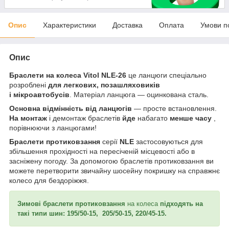
Опис
Характеристики
Доставка
Оплата
Умови п
Опис
Браслети на колеса Vitol NLE-26
це ланцюги спеціально
розроблені
для легкових, позашляховиків
і мікроавтобусів
. Матеріал ланцюга — оцинкована сталь.
Основна відмінність від ланцюгів
— просте встановлення.
На монтаж
і демонтаж браслетів
йде
набагато
менше часу
,
порівнюючи з ланцюгами!
Браслети протиковзання
серії
NLE
застосовуються для
збільшення прохідності на пересіченій місцевості або в
засніжену погоду. За допомогою браслетів протиковзання ви
можете перетворити звичайну шосейну покришку на справжнє
колесо для бездоріжжя.
Зимові браслети протиковзання
на колеса
підходять на
такі типи шин: 195/50-15, 205/50-15, 220/45-15.