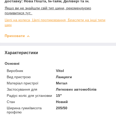
доставку: Нова Пошта, Ін-тайм, Делівері та ін.
Якщо ви не знайшли свій тип шини, рекомендуємо
подивитися тут:
Цепі на колеса, Цепі протиковзання, Браслети на інші типи
шин
Приховати
Характеристики
Основні
Виробник
Vitol
Вид пристрою
Ланцюги
Матеріал пристрої
Метал
Застосування для
Легкових автомобілів
Радіус коліс для установки
15"
Стан
Новий
Ширина гуми/висота
205/50
профілю