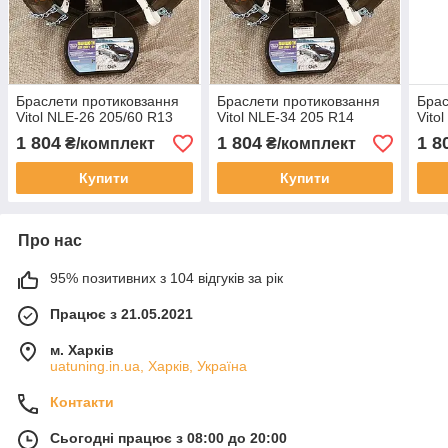
Браслети протиковзання
Браслети протиковзання
Брас
Vitol NLE-26 205/60 R13
Vitol NLE-34 205 R14
Vito
1 804
1 804
1 8
₴/комплект
₴/комплект
Купити
Купити
Про нас
95% позитивних з 104 відгуків за рік
Працює з 21.05.2021
м. Харків
uatuning.in.ua, Харків, Україна
Контакти
Сьогодні працює з 08:00 до 20:00