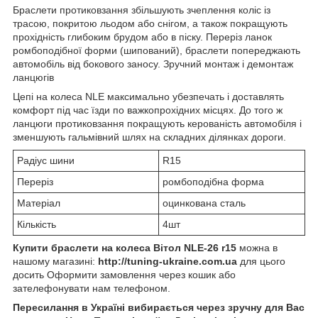
Браслети протиковзання збільшують зчеплення коліс із
трасою, покритою льодом або снігом, а також покращують
прохідність глибоким брудом або в піску. Переріз ланок
ромбоподібної форми (шипований), браслети попереджають
автомобіль від бокового заносу. Зручний монтаж і демонтаж
ланцюгів
Цепі на колеса NLE максимально убезпечать і доставлять
комфорт під час їзди по важкопрохідних місцях. До того ж
ланцюги протиковзання покращують керованість автомобіля і
зменшують гальмівний шлях на складних ділянках дороги.
Радіус шини
R15
Переріз
ромбоподібна форма
Матеріал
оцинкована сталь
Кількість
4шт
Купити браслети на колеса
Вітол NLE-26
r15
можна в
нашому магазині:
http://tuning-ukraine.com.ua
для цього
досить Оформити замовлення через кошик або
зателефонувати нам телефоном.
Пересилання в Україні вибирається через зручну для Вас