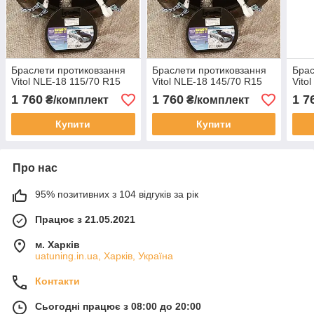
Браслети протиковзання
Браслети протиковзання
Брас
Vitol NLE-18 115/70 R15
Vitol NLE-18 145/70 R15
Vito
1 760
1 760
1 7
₴/комплект
₴/комплект
Купити
Купити
Про нас
95% позитивних з 104 відгуків за рік
Працює з 21.05.2021
м. Харків
uatuning.in.ua, Харків, Україна
Контакти
Сьогодні працює з 08:00 до 20:00