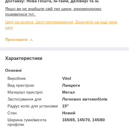
доставку: Нова Пошта, Ін-тайм, Делівері та ін.
Якщо ви не знайшли свій тип шини, рекомендуємо
подивитися тут:
Цепі на колеса, Цепі протиковзання, Браслети на інші типи
шин
Приховати
Характеристики
Основні
Виробник
Vitol
Вид пристрою
Ланцюги
Матеріал пристрої
Метал
Застосування для
Легкових автомобілів
Радіус коліс для установки
15"
Стан
Новий
Ширина гуми/висота
165/65, 145/70, 145/80
профілю