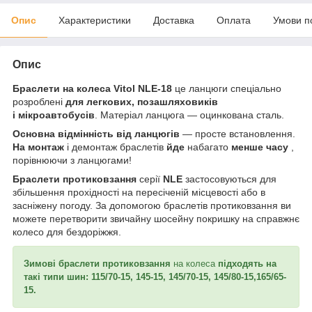
Опис
Характеристики
Доставка
Оплата
Умови п
Опис
Браслети на колеса Vitol NLE-18
це ланцюги спеціально
розроблені
для легкових, позашляховиків
і мікроавтобусів
. Матеріал ланцюга — оцинкована сталь.
Основна відмінність від ланцюгів
— просте встановлення.
На монтаж
і демонтаж браслетів
йде
набагато
менше часу
,
порівнюючи з ланцюгами!
Браслети протиковзання
серії
NLE
застосовуються для
збільшення прохідності на пересіченій місцевості або в
засніжену погоду. За допомогою браслетів протиковзання ви
можете перетворити звичайну шосейну покришку на справжнє
колесо для бездоріжжя.
Зимові браслети протиковзання
на колеса
підходять на
такі типи шин: 115/70-15, 145-15, 145/70-15, 145/80-15,165/65-
15.