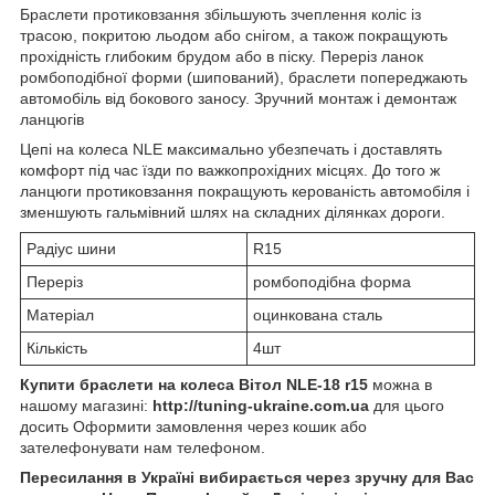
Браслети протиковзання збільшують зчеплення коліс із
трасою, покритою льодом або снігом, а також покращують
прохідність глибоким брудом або в піску. Переріз ланок
ромбоподібної форми (шипований), браслети попереджають
автомобіль від бокового заносу. Зручний монтаж і демонтаж
ланцюгів
Цепі на колеса NLE максимально убезпечать і доставлять
комфорт під час їзди по важкопрохідних місцях. До того ж
ланцюги протиковзання покращують керованість автомобіля і
зменшують гальмівний шлях на складних ділянках дороги.
Радіус шини
R15
Переріз
ромбоподібна форма
Матеріал
оцинкована сталь
Кількість
4шт
Купити браслети на колеса
Вітол NLE-18
r15
можна в
нашому магазині:
http://tuning-ukraine.com.ua
для цього
досить Оформити замовлення через кошик або
зателефонувати нам телефоном.
Пересилання в Україні вибирається через зручну для Вас