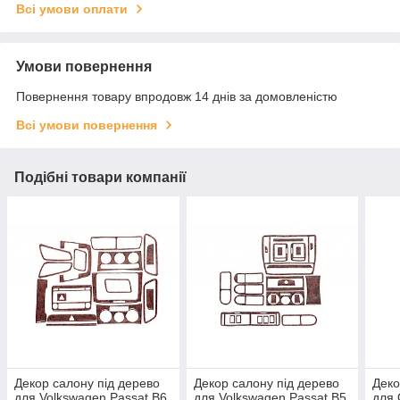
Всі умови оплати
Умови повернення
Повернення товару впродовж 14 днів за домовленістю
Всі умови повернення
Подібні товари компанії
Декор салону під дерево
Декор салону під дерево
Деко
для Volkswagen Passat B6
для Volkswagen Passat B5
для 