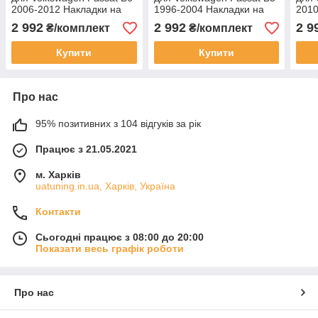
2006-2012 Накладки на
1996-2004 Накладки на
2010
панель Фольксваген
панель Фольксваген
Опел
2 992
2 992
2 9
₴/комплект
₴/комплект
Пасат Б6 основний
Пассат Б5
Купити
Купити
Про нас
95% позитивних з 104 відгуків за рік
Працює з 21.05.2021
м. Харків
uatuning.in.ua, Харків, Україна
Контакти
Сьогодні працює з 08:00 до 20:00
Показати весь графік роботи
Про нас