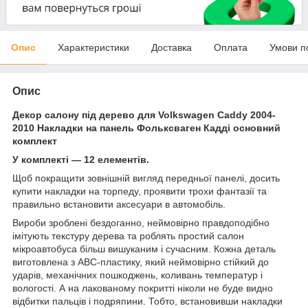
Опис
Характеристики
Доставка
Оплата
Умови п
Опис
Декор салону під дерево для Volkswagen Caddy 2004-
2010 Накладки на панель Фольксваген Кадді основний
комплект
У комплекті — 12 елементів.
Щоб покращити зовнішній вигляд передньої панелі, досить
купити накладки на торпеду, проявити трохи фантазії та
правильно встановити аксесуари в автомобіль.
Вироби зроблені бездоганно, неймовірно правдоподібно
імітують текстуру дерева та роблять простий салон
мікроавтобуса більш вишуканим і сучасним. Кожна деталь
виготовлена з АВС-пластику, який неймовірно стійкий до
ударів, механічних пошкоджень, коливань температур і
вологості. А на лакованому покритті ніколи не буде видно
відбитки пальців і подряпини. Тобто, встановивши накладки