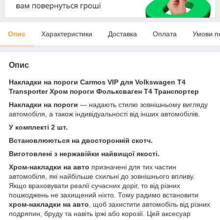
Опис
Характеристики
Доставка
Оплата
Умови п
Опис
Накладки на пороги Carmos VIP для Volkswagen T4
Transporter Хром пороги Фольксваген Т4 Транспортер
Накладки на пороги
— надають стилю зовнішньому вигляду
автомобіля, а також індивідуальності від інших автомобілів.
У комплекті 2 шт.
Встановлюються на двосторонній скотч.
Виготовлені з нержавійки найвищої якості.
Хром-накладки на авто
призначені для тих частин
автомобіля, які найбільше схильні до зовнішнього впливу.
Якщо враховувати реалії сучасних доріг, то від різних
пошкоджень не захищений ніхто. Тому радимо встановити
хром-накладки на авто
, щоб захистити автомобіль від різних
подряпин, бруду та навіть іржі або корозії. Цей аксесуар