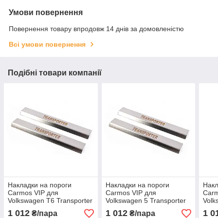
Умови повернення
Повернення товару впродовж 14 днів за домовленістю
Всі умови повернення
Подібні товари компанії
Накладки на пороги
Накладки на пороги
Накл
Carmos VIP для
Carmos VIP для
Carm
Volkswagen T6 Transporter
Volkswagen 5 Transporter
Volk
2015+ Хром пороги
2010-2015 Хром пороги
2003
1 012
1 012
1 0
₴/пара
₴/пара
Фольксваген Т6 2шт
Фольксваген Т5 2шт
Фоль