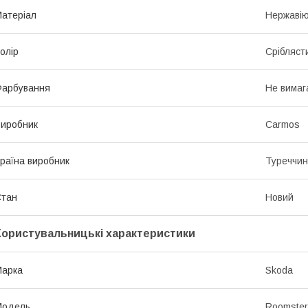
атеріал
Нержавію
олір
Срібляст
Фарбування
Не вимаг
иробник
Carmos
раїна виробник
Туреччи
Стан
Новий
Користувальницькі характеристики
Марка
Skoda
Модель
Roomster