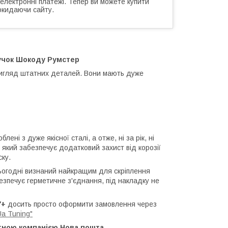
 електронні платежі. Тепер ви можете купити
окидаючи сайту.
ручок Шокоду Румстер
вигляд штатних деталей. Вони мають дуже
лені з дуже якісної сталі, а отже, ні за рік, ні
 який забезпечує додатковий захист від корозії
ску.
ьогодні визнаний найкращим для скріплення
безпечує герметичне з'єднання, під накладку не
7+
досить просто оформити замовлення через
Ua Tuning"
тною компанією Нова пошта.