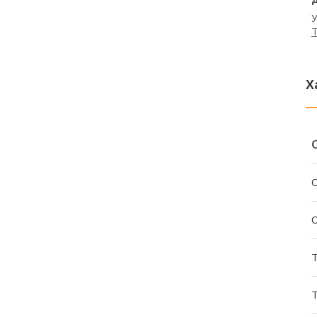
У
T
Х
С
С
Т
Т