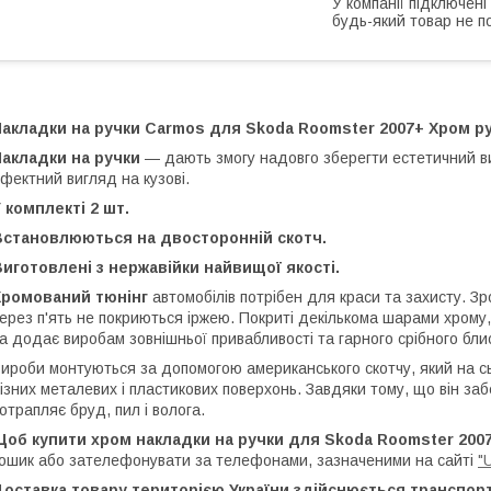
У компанії підключені
будь-який товар не п
Накладки на ручки Carmos для Skoda Roomster 2007+ Хром 
Накладки на ручки
— дають змогу надовго зберегти естетичний 
фектний вигляд на кузові.
 комплекті 2 шт.
Встановлюються на двосторонній скотч.
иготовлені з нержавійки найвищої якості.
Хромований тюнінг
автомобілів потрібен для краси та захисту. Зроб
ерез п'ять не покриються іржею. Покриті декількома шарами хрому,
а додає виробам зовнішньої привабливості та гарного срібного бли
ироби монтуються за допомогою американського скотчу, який на с
ізних металевих і пластикових поверхонь. Завдяки тому, що він за
отрапляє бруд, пил і волога.
Щоб купити хром накладки на ручки для Skoda Roomster 200
ошик або зателефонувати за телефонами, зазначеними на сайті
"
Доставка товару територією України здійснюється транспор