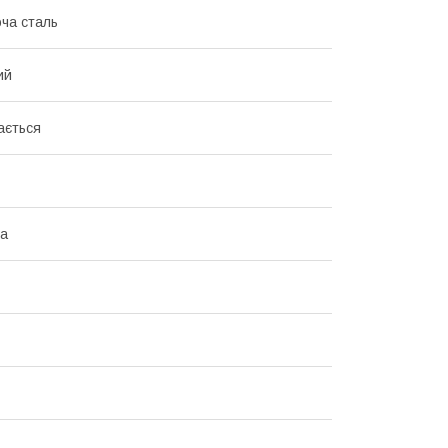
ча сталь
ий
ається
на