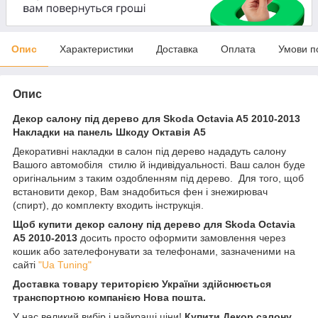
Опис
Характеристики
Доставка
Оплата
Умови п
Опис
Декор салону під дерево для Skoda Octavia A5 2010-2013
Накладки на панель Шкоду Октавія А5
Декоративні накладки в салон під дерево нададуть салону
Вашого автомобіля стилю й індивідуальності. Ваш салон буде
оригінальним з таким оздобленням під дерево. Для того, щоб
встановити декор, Вам знадобиться фен і знежирювач
(спирт), до комплекту входить інструкція.
Щоб купити декор салону під дерево для Skoda Octavia
A5 2010-2013
досить просто оформити замовлення через
кошик або зателефонувати за телефонами, зазначеними на
сайті
"Ua Tuning"
Доставка товару територією України здійснюється
транспортною компанією Нова пошта.
У нас великий вибір і найкращі ціни!
Купити Декор салону