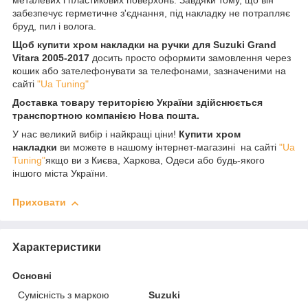
металевих і пластикових поверхонь. Завдяки тому, що він
забезпечує герметичне з'єднання, під накладку не потрапляє
бруд, пил і волога.
Щоб купити хром накладки на ручки для Suzuki Grand
Vitara 2005-2017
досить просто оформити замовлення через
кошик або зателефонувати за телефонами, зазначеними на
сайті
"Ua Tuning"
Доставка товару територією України здійснюється
транспортною компанією Нова пошта.
У нас великий вибір і найкращі ціни!
Купити хром
накладки
ви можете в нашому інтернет-магазині на сайті
"Ua
Tuning"
якщо ви з Києва, Харкова, Одеси або будь-якого
іншого міста України.
Приховати
Характеристики
Основні
Сумісність з маркою
Suzuki