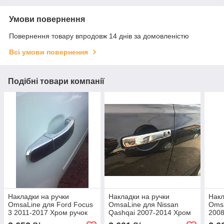
Умови повернення
Повернення товару впродовж 14 днів за домовленістю
Всі умови повернення
Подібні товари компанії
Накладки на ручки
Накладки на ручки
Накл
OmsaLine для Ford Focus
OmsaLine для Nissan
Omsa
3 2011-2017 Хром ручок
Qashqai 2007-2014 Хром
2008
Форд Фокус 4 шт. із чипом
ручок Ніссан Кашка з
Форд