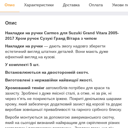
Опис
Характеристики
Доставка
Оплата
Умови п
Опис
Накладки на ручки Carmos для Suzuki Grand Vitara 2005-
2017 Хром ручок Сузукі Гранд Вітара з чипом
Накладки на ручки
— дають змогу надовго зберегти
естетичний вигляд штатних деталей. Вони мають дуже
ефектний вигляд на кузові.
У комплекті 5 шт.
Встановлюються на двосторонній скотч.
Виготовлені з нержавійки найвищої якості.
Хромований тюнінг
автомобілів потрібен для краси та
захисту. Зроблені з дуже якісної сталі, а отже, ні за рік, ні
через п'ять не покриються іржею. Покриті декількома шарами
хрому, який забезпечує додатковий захист від корозії та додає
виробам зовнішньої привабливості та гарного срібного блиску.
Вироби монтуються за допомогою американського скотчу,
який на сьогодні визнаний найкращим для скріплення різних