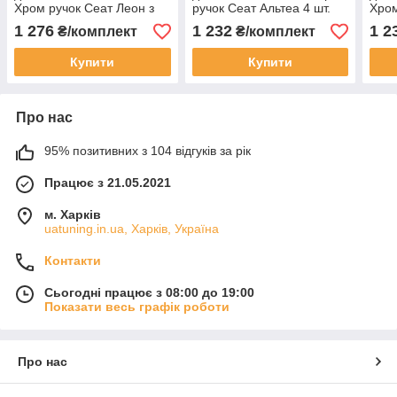
Хром ручок Сеат Леон з
ручок Сеат Альтеа 4 шт.
Хром
дірочками 4 шт.
шт.
1 276
1 232
1 2
₴/комплект
₴/комплект
Купити
Купити
Про нас
95% позитивних з 104 відгуків за рік
Працює з 21.05.2021
м. Харків
uatuning.in.ua, Харків, Україна
Контакти
Сьогодні працює з 08:00 до 19:00
Показати весь графік роботи
Про нас